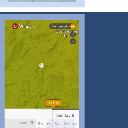
#PipIvanToday
#PipIvanWeather
...

pimrec_project