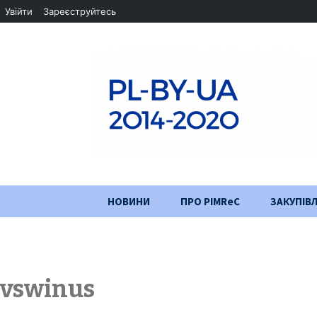
Увійти
Зареєструйтесь
Перейти
НОВИНИ
ПРО PIMReC
ЗАКУПІВЛ
до
змісту
Мета проєкту
Партнери
vswinus
Хід проекту