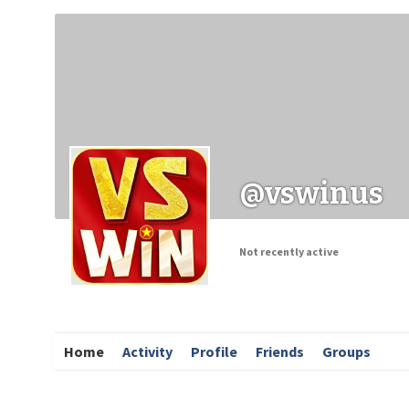
Заходи
Корисні матеріали
ЗМІ про PIMReC
@vswinus
Not recently active
Home
Activity
Profile
Friends
Groups