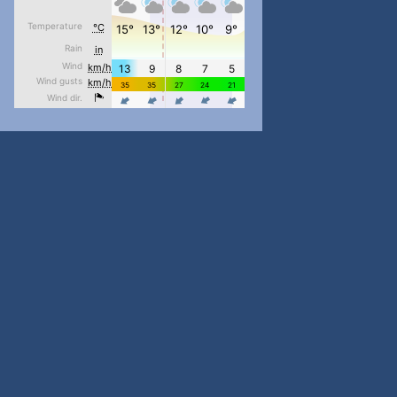
#PipIvanToday
#PipIvanWeather
...

pimrec_project
#PipIvanToday
#PipIvanWeather
...

pimrec_project