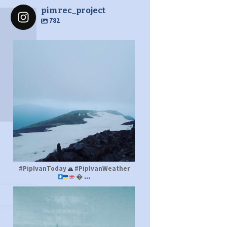
pimrec_project
782
pimrec_project
#PipIvanToday
#PipIvanWeather
...

pimrec_project