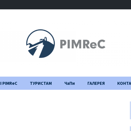
І PIMReC
ТУРИСТАМ
ЧаПи
ГАЛЕРЕЯ
КОНТ
Правила відвідування
Щоденник
будівництва
Важлива інформація