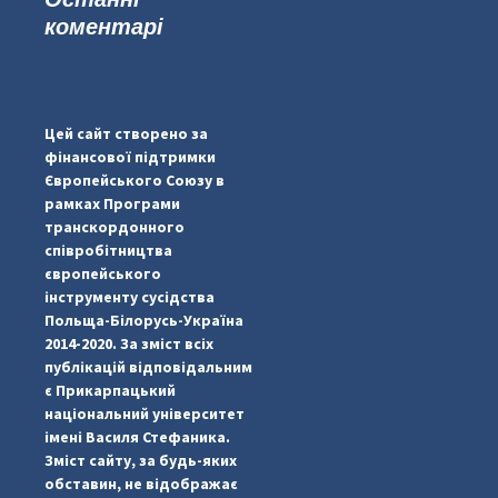
коментарі
...
#PipIvanToday
pimrec_project
Цей сайт створено за
фінансової підтримки
Європейського Союзу в
рамках Програми
транскордонного
співробітництва
європейського
інструменту сусідства
Польща-Білорусь-Україна
2014-2020. За зміст всіх
публікацій відповідальним
є Прикарпацький
національний університет
імені Василя Стефаника.
Зміст сайту, за будь-яких
обставин, не відображає