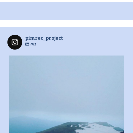
pimrec_project
782
pimrec_project