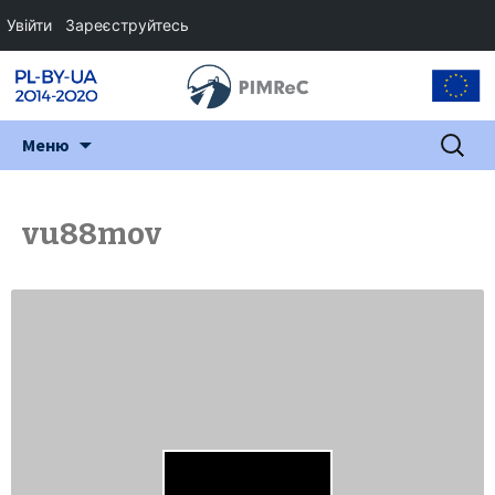
Увійти
Зареєструйтесь
Перейти
Пошук:
Меню
до
змісту
vu88mov