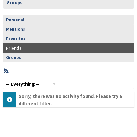
Groups
Personal
Mentions
Favorites
Friends
Groups
RSS
Member
Activities
Show:
Sorry, there was no activity found. Please try a
different filter.