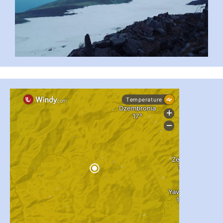
...
#PipIvanToday
pimrec_project