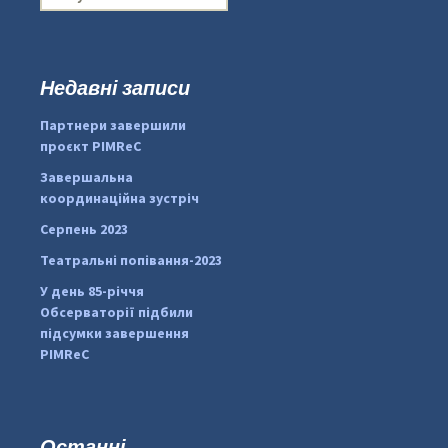
о
ш
у
к
Недавні записи
...
#PipIvanToday
:
Партнери завершили
pimrec_project
проєкт PIMReC
Завершальна
координаційна зустріч
Серпень 2023
Театральні попівання-2023
У день 85-річчя
Обсерваторії підбили
підсумки завершення
PIMReC
Останні