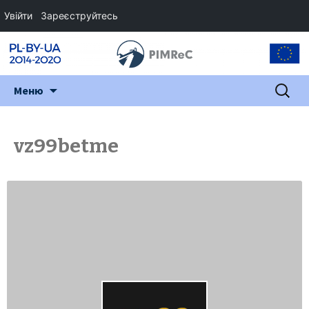
Увійти
Зареєструйтесь
Перейти
Пошук:
Меню
до
змісту
vz99betme