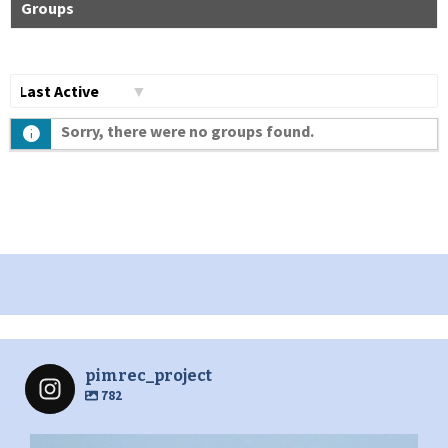
Groups
Сортувати
Sorry, there were no groups found.
по:
pimrec_project
782