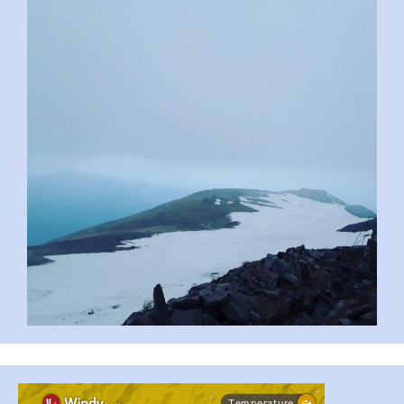
pimrec_project
#PipIvanToday
#PipIvanWeather
...

pimrec_project