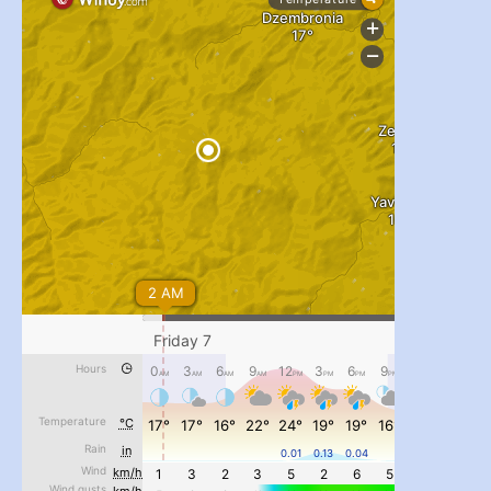
#PipIvanToday
#PipIvanWeather
...

pimrec_project