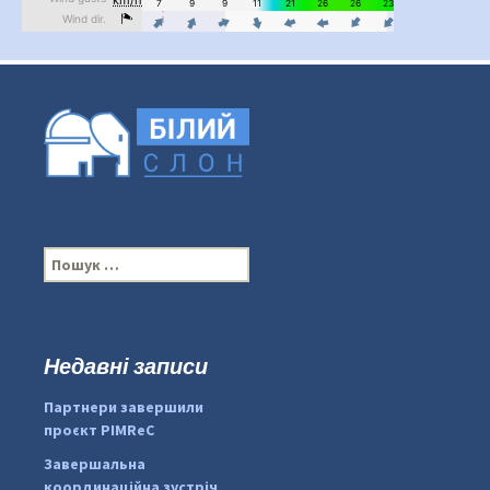
П
о
ш
у
к
Недавні записи
:
#PipIvanToday
#PipIvanWeather
Партнери завершили
...

проєкт PIMReC
pimrec_project
Завершальна
координаційна зустріч