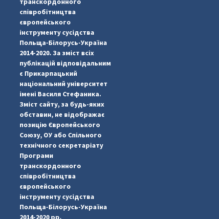
транскордонного
співробітництва
європейського
інструменту сусідства
Польща-Білорусь-Україна
2014-2020. За зміст всіх
публікацій відповідальним
є Прикарпацький
національний університет
імені Василя Стефаника.
Зміст сайту, за будь-яких
обставин, не відображає
позицію Європейського
Союзу, ОУ або Спільного
технічного секретаріату
Програми
транскордонного
#PipIvanToday
#PipIvanWeather
...

співробітництва
європейського
pimrec_project
інструменту сусідства
Польща-Білорусь-Україна
2014-2020 рр.