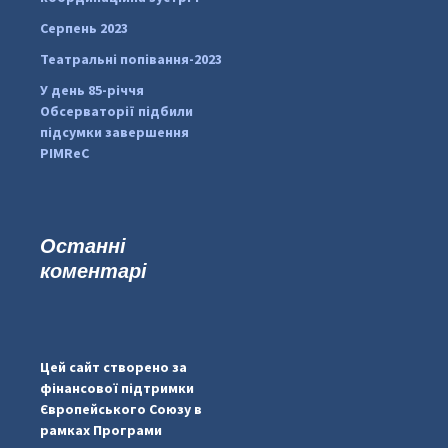
Серпень 2023
Театральні попівання-2023
У день 85-річчя
Обсерваторії підбили
підсумки завершення
PIMReC
Останні
коментарі
#PipIvanToday
#PipIvanWeather
Цей сайт створено за
...

фінансової підтримки
Європейського Союзу в
pimrec_project
рамках Програми