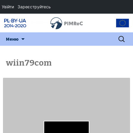
Увійти
Зареєструйтесь
Перейти
Пошук:
Меню
до
змісту
wiin79com