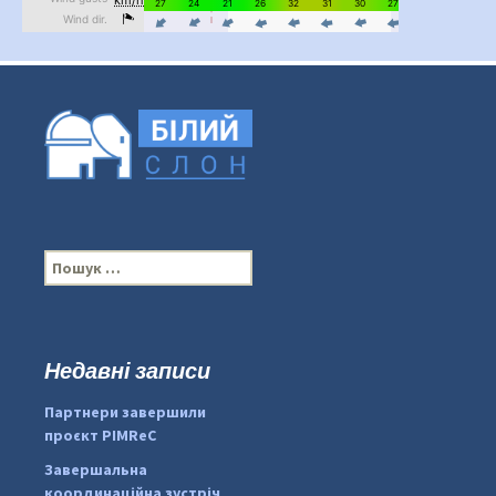
П
о
ш
у
к
Недавні записи
...
#PipIvanToday
:
Партнери завершили
pimrec_project
проєкт PIMReC
Завершальна
координаційна зустріч