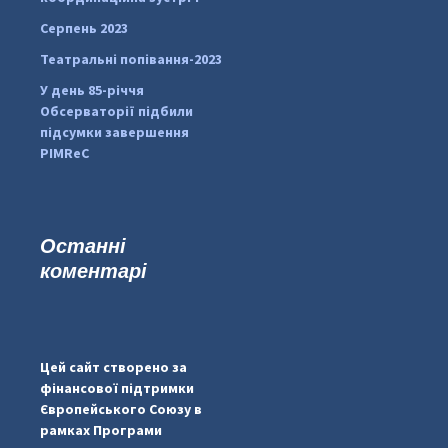
Серпень 2023
Театральні попівання-2023
У день 85-річчя
Обсерваторії підбили
підсумки завершення
PIMReC
Останні
коментарі
...
#PipIvanToday
pimrec_project
Цей сайт створено за
фінансової підтримки
Європейського Союзу в
рамках Програми