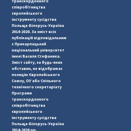
транскордонного
співробітництва
європейського
інструменту сусідства
Польща-Білорусь-Україна
2014-2020. За зміст всіх
публікацій відповідальним
є Прикарпацький
національний університет
імені Василя Стефаника.
Зміст сайту, за будь-яких
обставин, не відображає
позицію Європейського
Союзу, ОУ або Спільного
...
#PipIvanToday
технічного секретаріату
Програми
pimrec_project
транскордонного
співробітництва
європейського
інструменту сусідства
Польща-Білорусь-Україна
2014-2020 рр.