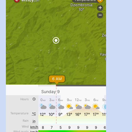
...
#PipIvanToday
pimrec_project