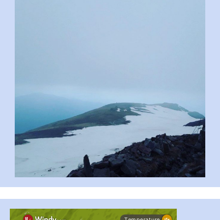
pimrec_project
...
#PipIvanToday
pimrec_project