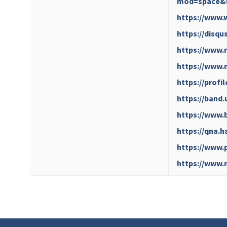
mod=space&u
https://www.
https://disq
https://www.
https://www.n
https://profi
https://band.
https://www.
https://qna.
https://www
https://www.