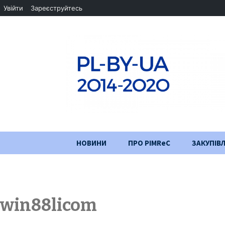
Увійти
Зареєструйтесь
Перейти
НОВИНИ
ПРО PIMReC
ЗАКУПІВЛ
до
змісту
Мета проєкту
Партнери
win88licom
Хід проекту