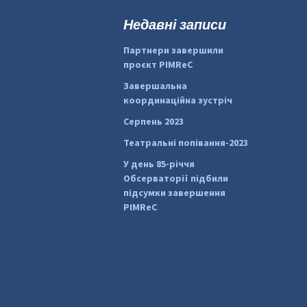
Недавні записи
Партнери завершили
проєкт PIMReC
Завершальна
координаційна зустріч
Серпень 2023
Театральні попівання-2023
У день 85-річчя
Обсерваторії підбили
підсумки завершення
PIMReC