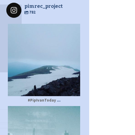
pimrec_project
782
pimrec_project
...
#PipIvanToday
pimrec_project