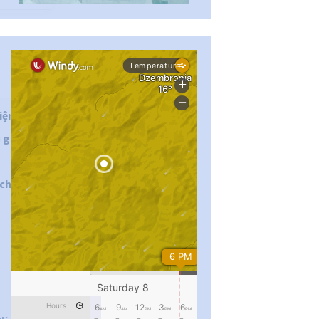
...
#PipIvanToday
iện hiện
giải trí
pimrec_project
chỉ: 128
...
#PipIvanToday