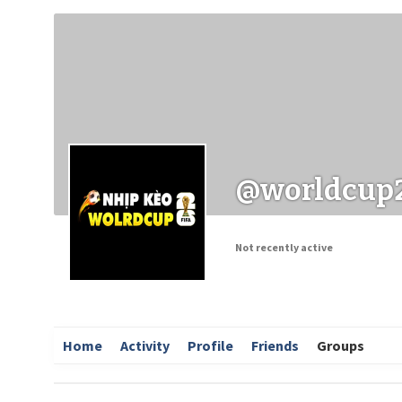
Заходи
Корисні матеріали
ЗМІ про PIMReC
@worldcup
Not recently active
Home
Activity
Profile
Friends
Groups