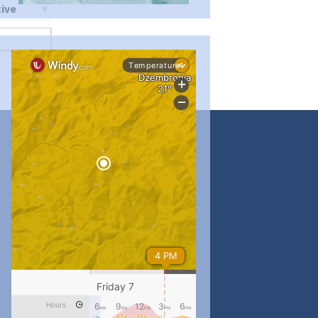
ти
...
#PipIvanToday
pimrec_project
...
#PipIvanToday