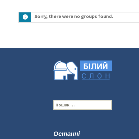
Sorry, there were no groups found.
П
о
ш
у
к
Останні
: