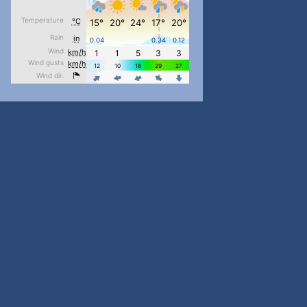
pimrec_project
...
#PipIvanToday
pimrec_project