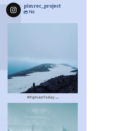
pimrec_project
782
pimrec_project
...
#PipIvanToday
pimrec_project