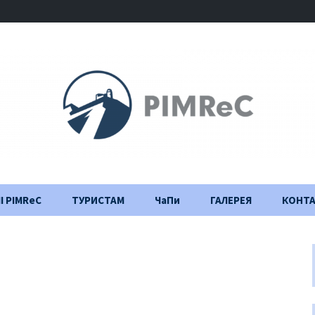
І PIMReC
ТУРИСТАМ
ЧаПи
ГАЛЕРЕЯ
КОНТ
Правила відвідування
Щоденник
будівництва
Важлива інформація