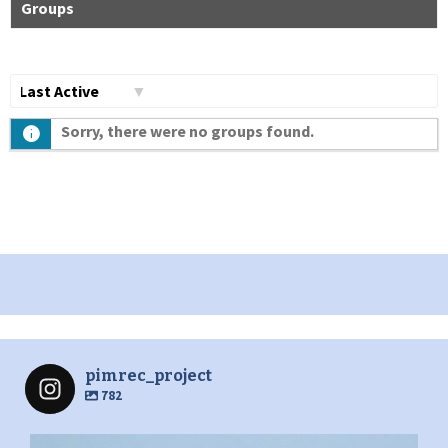
Groups
Сортувати
Sorry, there were no groups found.
по:
pimrec_project
782