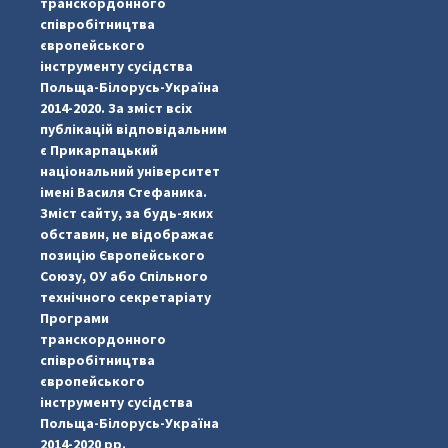
транскордонного
співробітництва
європейського
інструменту сусідства
Польща-Білорусь-Україна
2014-2020. За зміст всіх
публікацій відповідальним
є Прикарпацький
національний університет
імені Василя Стефаника.
Зміст сайту, за будь-яких
обставин, не відображає
позицію Європейського
Союзу, ОУ або Спільного
технічного секретаріату
Програми
транскордонного
#PipIvanToday
#PipIvanWeather
...

співробітництва
європейського
pimrec_project
інструменту сусідства
Польща-Білорусь-Україна
2014-2020 рр.