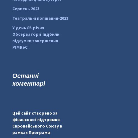
Серпень 2023
Театральні попівання-2023
У день 85-річчя
Обсерваторії підбили
підсумки завершення
PIMReC
Останні
коментарі
#PipIvanToday
#PipIvanWeather
Цей сайт створено за
...

фінансової підтримки
Європейського Союзу в
pimrec_project
рамках Програми