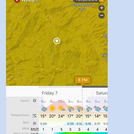
#PipIvanToday
#PipIvanWeather
...

pimrec_project