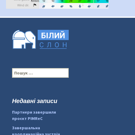
П
о
ш
у
к
Недавні записи
:
#PipIvanToday
#PipIvanWeather
Партнери завершили
...

проєкт PIMReC
pimrec_project
Завершальна
координаційна зустріч