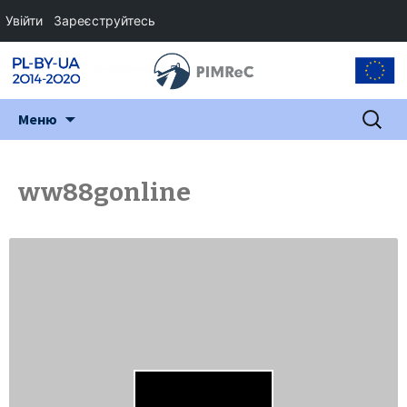
Увійти
Зареєструйтесь
Перейти
Пошук:
Меню
до
змісту
ww88gonline