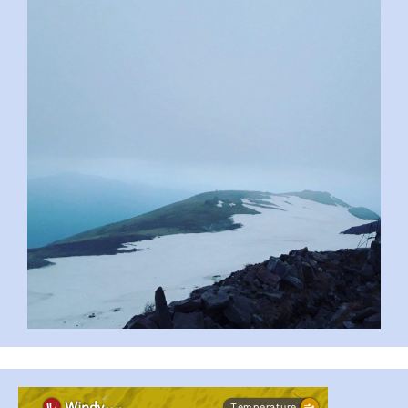
pimrec_project
#PipIvanToday
#PipIvanWeather
...

pimrec_project