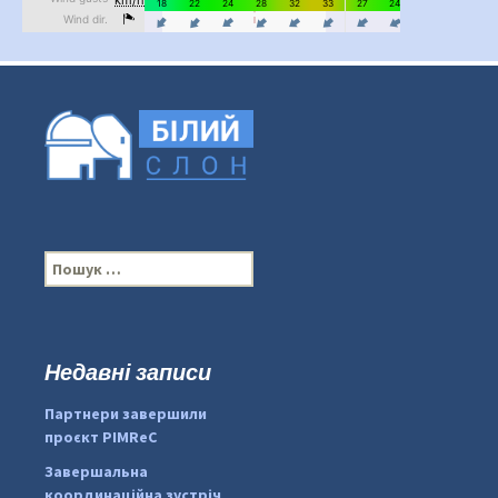
П
о
ш
у
к
Недавні записи
...
#PipIvanToday
:
Партнери завершили
pimrec_project
проєкт PIMReC
Завершальна
координаційна зустріч