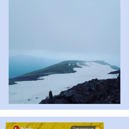
pimrec_project
...
#PipIvanToday
pimrec_project