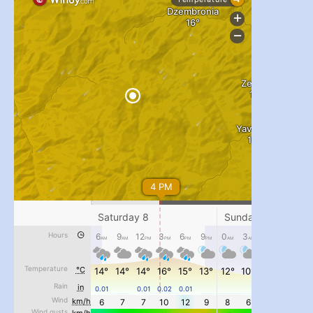
...
#PipIvanToday
pimrec_project