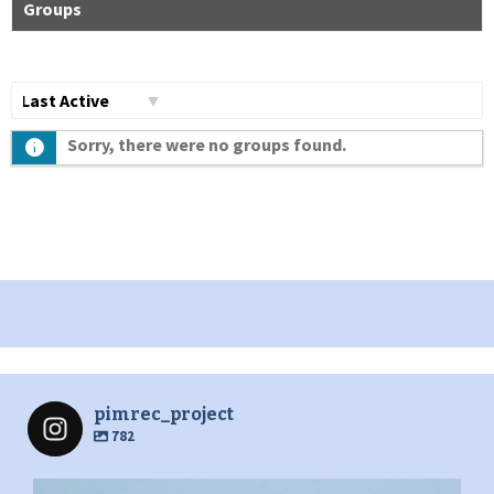
Groups
Сортувати
Sorry, there were no groups found.
по:
pimrec_project
782