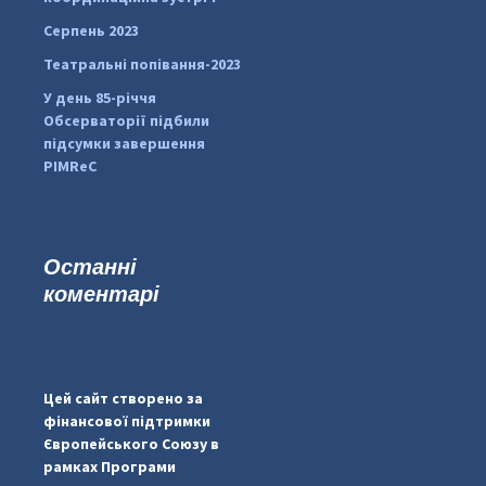
Серпень 2023
Театральні попівання-2023
У день 85-річчя
Обсерваторії підбили
підсумки завершення
PIMReC
Останні
коментарі
...
#PipIvanToday
pimrec_project
Цей сайт створено за
фінансової підтримки
Європейського Союзу в
рамках Програми