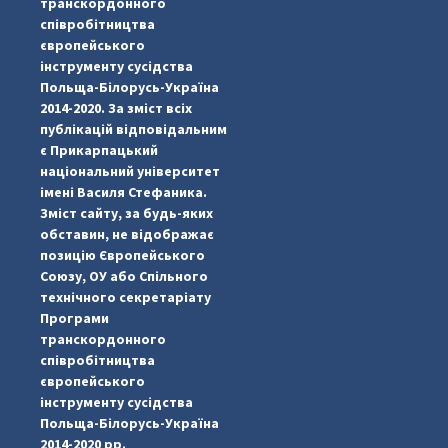
транскордонного
співробітництва
європейського
інструменту сусідства
Польща-Білорусь-Україна
2014-2020. За зміст всіх
публікацій відповідальним
є Прикарпацький
національний університет
імені Василя Стефаника.
Зміст сайту, за будь-яких
обставин, не відображає
позицію Європейського
Союзу, ОУ або Спільного
...
#PipIvanToday
технічного секретаріату
Програми
pimrec_project
транскордонного
співробітництва
європейського
інструменту сусідства
Польща-Білорусь-Україна
2014-2020 рр.