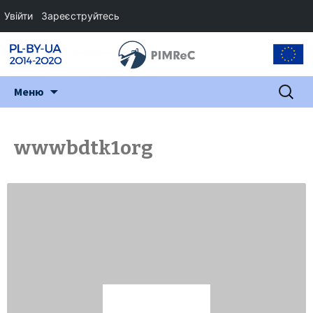
Увійти
Зареєструйтесь
Перейти
Пошук:
Меню
до
змісту
wwwbdtk1org