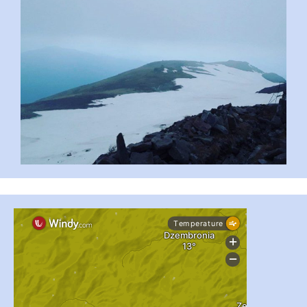
...
#PipIvanToday
pimrec_project