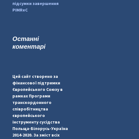
підсумки завершення
PIMReC
Останні
коментарі
...
#PipIvanToday
pimrec_project
Цей сайт створено за
фінансової підтримки
Європейського Союзу в
рамках Програми
транскордонного
співробітництва
європейського
інструменту сусідства
Польща-Білорусь-Україна
2014-2020. За зміст всіх