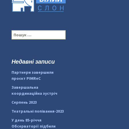
П
о
ш
у
к
Недавні записи
...
#PipIvanToday
:
Партнери завершили
pimrec_project
проєкт PIMReC
Завершальна
координаційна зустріч
Серпень 2023
Театральні попівання-2023
У день 85-річчя
Обсерваторії підбили