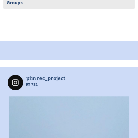
Groups
pimrec_project
782
pimrec_project