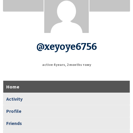
@xeyoye6756
active 4 years, 2 months тому
Home
Activity
Profile
Friends