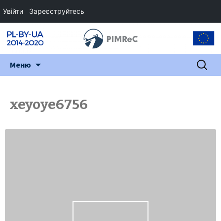
Увійти
Зареєструйтесь
Перейти
Пошук:
Меню
до
змісту
xeyoye6756