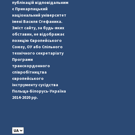
публікацій відповідальним
є Прикарпацький
національний університет
імені Василя Стефаника.
Зміст сайту, за будь-яких
обставин, не відображає
позицію Європейського
Союзу, ОУ або Спільного
...
#PipIvanToday
технічного секретаріату
Програми
pimrec_project
транскордонного
співробітництва
європейського
інструменту сусідства
Польща-Білорусь-Україна
2014-2020 рр.
C