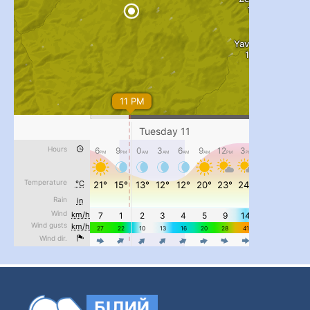
...
#PipIvanToday
pimrec_project