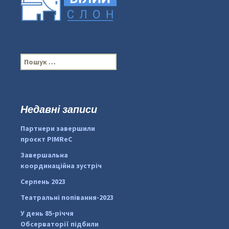
П
о
ш
у
к
Недавні записи
...
#PipIvanToday
:
Партнери завершили
pimrec_project
проєкт PIMReC
Завершальна
координаційна зустріч
Серпень 2023
Театральні попівання-2023
У день 85-річчя
Обсерваторії підбили