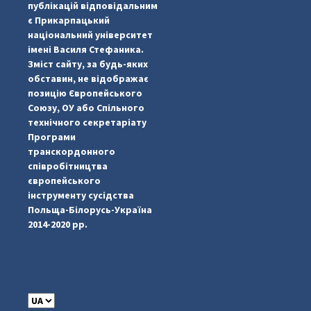
публікацій відповідальним
є Прикарпацький
національний університет
імені Василя Стефаника.
Зміст сайту, за будь-яких
обставин, не відображає
позицію Європейського
Союзу, ОУ або Спільного
...
#PipIvanToday
технічного секретаріату
Програми
pimrec_project
транскордонного
співробітництва
європейського
інструменту сусідства
Польща-Білорусь-Україна
2014-2020 рр.
C