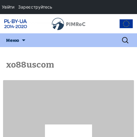
Увійти
Зареєструйтесь
Перейти
Пошук:
Меню
до
змісту
xo88uscom