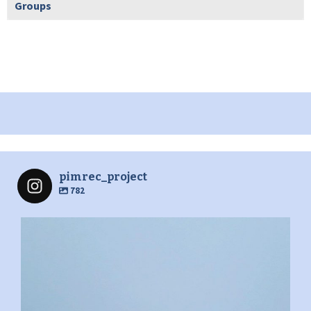
Groups
pimrec_project
782
pimrec_project