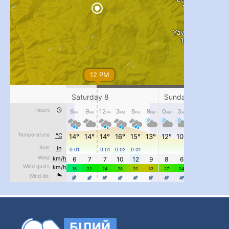
...
#PipIvanToday
pimrec_project