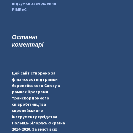
підсумки завершення
PIMReC
Останні
коментарі
...
#PipIvanToday
pimrec_project
Цей сайт створено за
фінансової підтримки
Європейського Союзу в
рамках Програми
транскордонного
співробітництва
європейського
інструменту сусідства
Польща-Білорусь-Україна
2014-2020. За зміст всіх