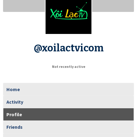
@xoilactvicom
Not recently active
Home
Activity
Profile
Friends