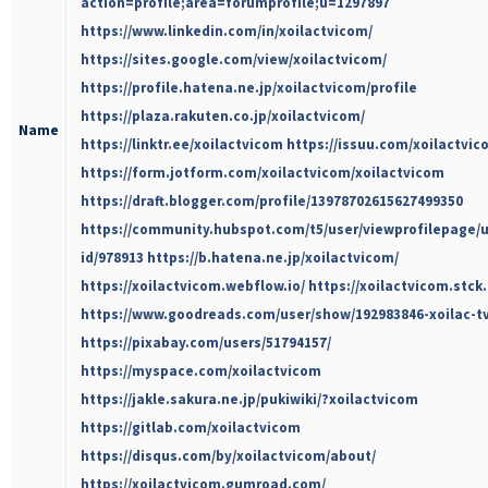
action=profile;area=forumprofile;u=1297897
https://www.linkedin.com/in/xoilactvicom/
https://sites.google.com/view/xoilactvicom/
https://profile.hatena.ne.jp/xoilactvicom/profile
https://plaza.rakuten.co.jp/xoilactvicom/
Name
https://linktr.ee/xoilactvicom
https://issuu.com/xoilactvic
https://form.jotform.com/xoilactvicom/xoilactvicom
https://draft.blogger.com/profile/13978702615627499350
https://community.hubspot.com/t5/user/viewprofilepage/u
id/978913
https://b.hatena.ne.jp/xoilactvicom/
https://xoilactvicom.webflow.io/
https://xoilactvicom.stck
https://www.goodreads.com/user/show/192983846-xoilac-t
https://pixabay.com/users/51794157/
https://myspace.com/xoilactvicom
https://jakle.sakura.ne.jp/pukiwiki/?xoilactvicom
https://gitlab.com/xoilactvicom
https://disqus.com/by/xoilactvicom/about/
https://xoilactvicom.gumroad.com/