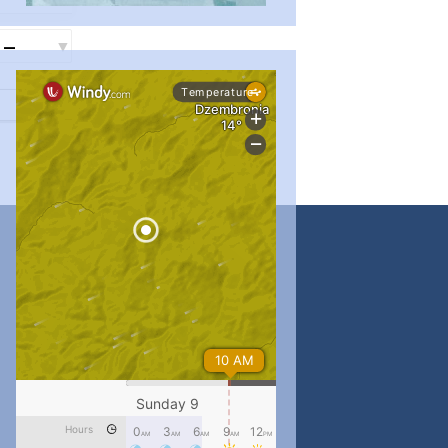
...
#PipIvanToday
pimrec_project
...
#PipIvanToday