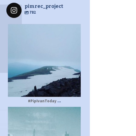
pimrec_project
782
pimrec_project
...
#PipIvanToday
pimrec_project