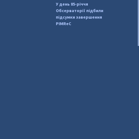
У день 85-річчя
Обсерваторії підбили
підсумки завершення
PIMReC