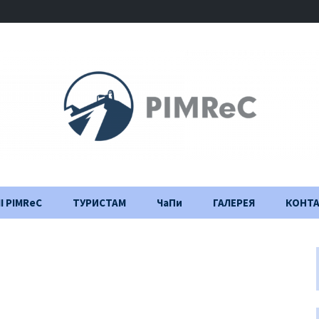
І PIMReC
ТУРИСТАМ
ЧаПи
ГАЛЕРЕЯ
КОНТ
Правила відвідування
Щоденник
будівництва
Важлива інформація