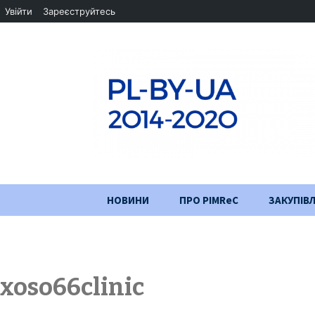
Увійти
Зареєструйтесь
Перейти
НОВИНИ
ПРО PIMReC
ЗАКУПІВЛ
до
змісту
Мета проєкту
Партнери
xoso66clinic
Хід проекту