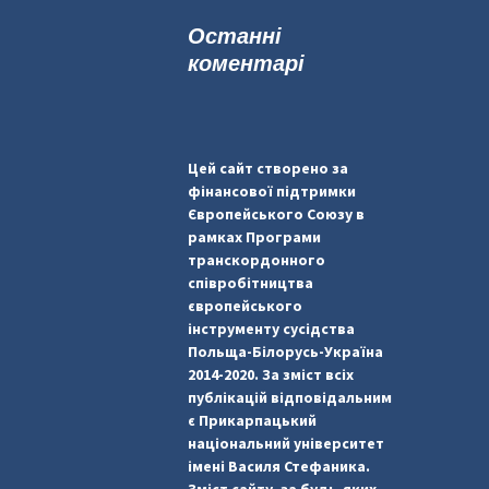
к
Останні
:
коментарі
Цей сайт створено за
фінансової підтримки
Європейського Союзу в
рамках Програми
транскордонного
співробітництва
європейського
інструменту сусідства
Польща-Білорусь-Україна
2014-2020. За зміст всіх
публікацій відповідальним
є Прикарпацький
національний університет
імені Василя Стефаника.