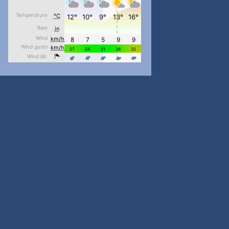
pimrec_project
...
#PipIvanToday
pimrec_project