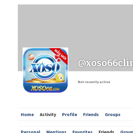
Заходи
Корисні матеріали
ЗМІ про PIMReC
@xoso66cli
Not recently active
Home
Activity
Profile
Friends
Groups
Personal
Mentions
Favorites
Friends
Grou