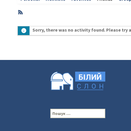
RSS
Member
Sorry, there was no activity found. Please try a 
Activities
П
о
ш
у