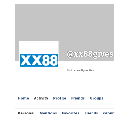
Заходи
Корисні матеріали
ЗМІ про PIMReC
@xx88gives
Not recently active
Home
Activity
Profile
Friends
Groups
Personal
Mentions
Favorites
Friends
Grou