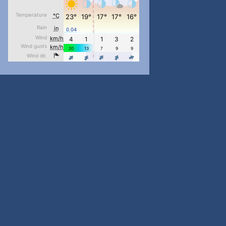
#PipIvanToday
#PipIvanWeather
...

pimrec_project
#PipIvanToday
#PipIvanWeather
...

pimrec_project