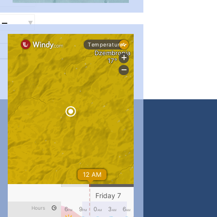
#PipIvanToday
#PipIvanWeather
...

pimrec_project