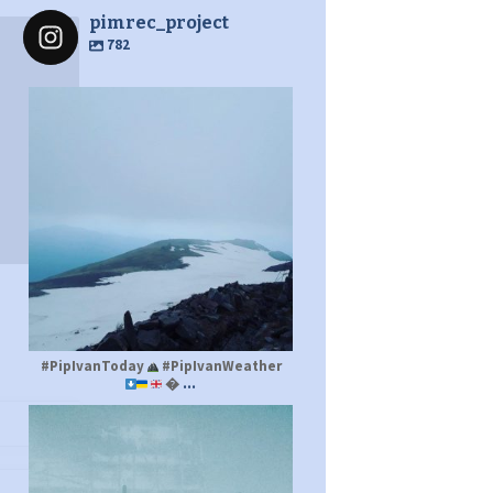
pimrec_project
782
pimrec_project
#PipIvanToday
#PipIvanWeather
...

pimrec_project