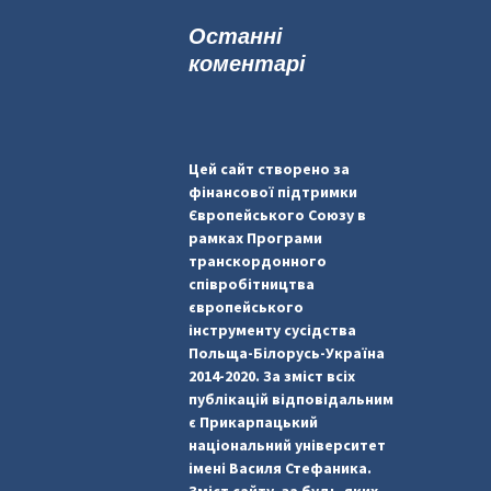
к
Останні
:
коментарі
Цей сайт створено за
фінансової підтримки
Європейського Союзу в
рамках Програми
транскордонного
співробітництва
європейського
інструменту сусідства
Польща-Білорусь-Україна
2014-2020. За зміст всіх
публікацій відповідальним
є Прикарпацький
національний університет
імені Василя Стефаника.