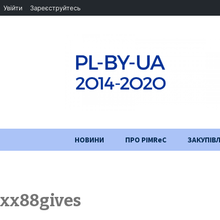
Увійти
Зареєструйтесь
Перейти
НОВИНИ
ПРО PIMReC
ЗАКУПІВЛ
до
змісту
Мета проєкту
Партнери
xx88gives
Хід проекту