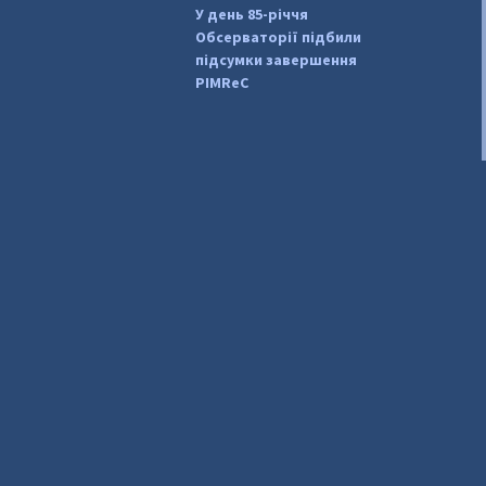
У день 85-річчя
Обсерваторії підбили
підсумки завершення
PIMReC