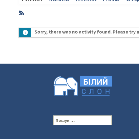
RSS
Member
Sorry, there was no activity found. Please try a 
Activities
П
о
ш
у