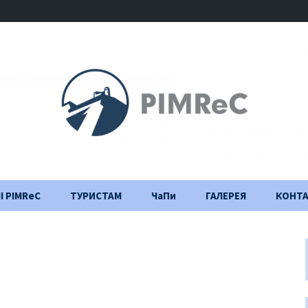
І PIMReC
ТУРИСТАМ
ЧаПи
ГАЛЕРЕЯ
КОНТ
Правила відвідування
Щоденник
будівництва
Важлива інформація