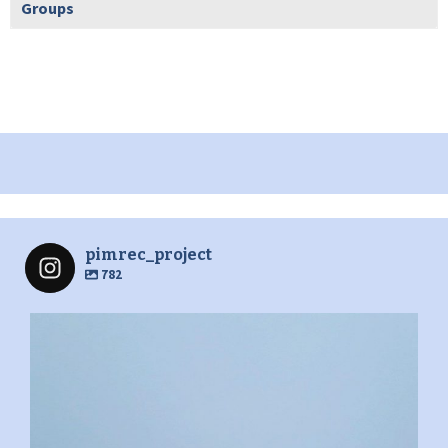
Groups
pimrec_project
782
pimrec_project