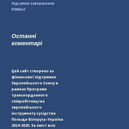
підсумки завершення
PIMReC
Останні
коментарі
...
#PipIvanToday
pimrec_project
Цей сайт створено за
фінансової підтримки
Європейського Союзу в
рамках Програми
транскордонного
співробітництва
європейського
інструменту сусідства
Польща-Білорусь-Україна
2014-2020. За зміст всіх