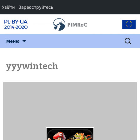
Увійти
Зареєструйтесь
Перейти
Пошук:
Меню
до
змісту
yyywintech