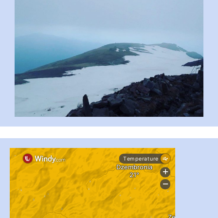
...
#PipIvanToday
pimrec_project