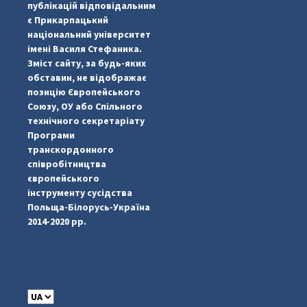
публікацій відповідальним
є Прикарпацький
національний університет
імені Василя Стефаника.
Зміст сайту, за будь-яких
обставин, не відображає
позицію Європейського
Союзу, ОУ або Спільного
...
#PipIvanToday
технічного секретаріату
Програми
pimrec_project
транскордонного
співробітництва
європейського
інструменту сусідства
Польща-Білорусь-Україна
2014-2020 рр.
C