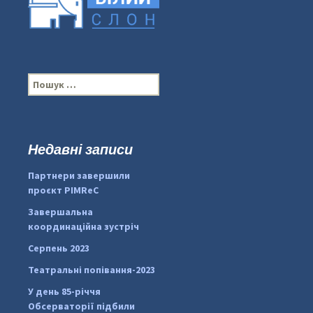
П
о
ш
у
к
Недавні записи
...
#PipIvanToday
:
Партнери завершили
pimrec_project
проєкт PIMReC
Завершальна
координаційна зустріч
Серпень 2023
Театральні попівання-2023
У день 85-річчя
Обсерваторії підбили