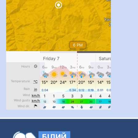
...
#PipIvanToday
pimrec_project