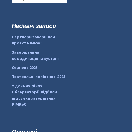
о
ш
у
к
Недавні записи
...
#PipIvanToday
:
Партнери завершили
pimrec_project
проєкт PIMReC
Завершальна
координаційна зустріч
Серпень 2023
Театральні попівання-2023
У день 85-річчя
Обсерваторії підбили
підсумки завершення
PIMReC
Останні