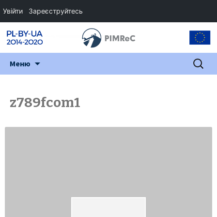
Увійти
Зареєструйтесь
Перейти
Пошук:
Меню
до
змісту
z789fcom1