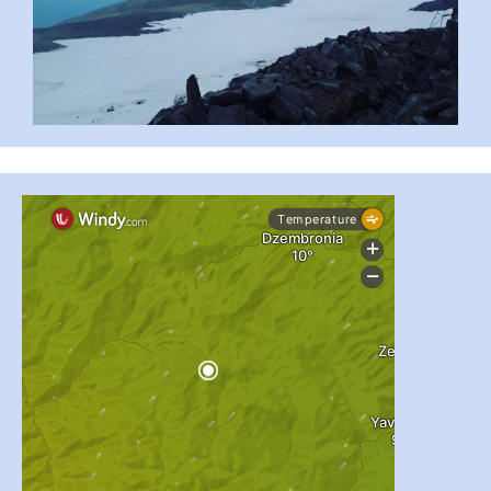
...
#PipIvanToday
pimrec_project