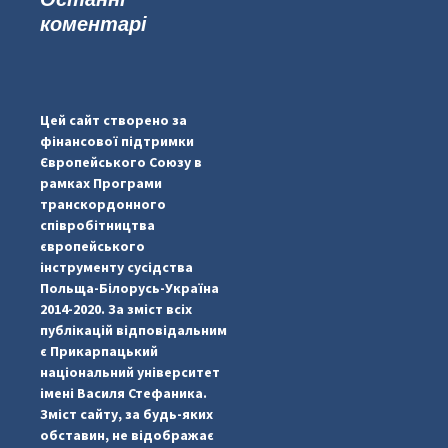
коментарі
...
#PipIvanToday
pimrec_project
Цей сайт створено за
фінансової підтримки
Європейського Союзу в
рамках Програми
транскордонного
співробітництва
європейського
інструменту сусідства
Польща-Білорусь-Україна
2014-2020. За зміст всіх
публікацій відповідальним
є Прикарпацький
національний університет
імені Василя Стефаника.
Зміст сайту, за будь-яких
обставин, не відображає