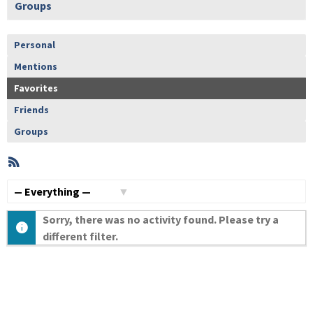
Groups
Personal
Mentions
Favorites
Friends
Groups
RSS
Member
Activities
Show:
Sorry, there was no activity found. Please try a
different filter.