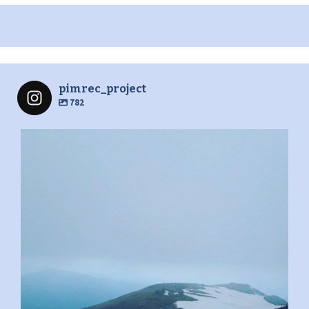
pimrec_project
782
pimrec_project