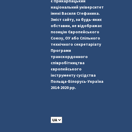
є Прикарпацький
національний університет
імені Василя Стефаника.
Зміст сайту, за будь-яких
обставин, не відображає
позицію Європейського
Союзу, ОУ або Спільного
технічного секретаріату
Програми
транскордонного
співробітництва
європейського
інструменту сусідства
Польща-Білорусь-Україна
2014-2020 рр.
C
h