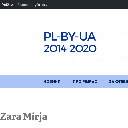
Увійти
Зареєструйтесь
Перейти
НОВИНИ
ПРО PIMReC
ЗАКУПІВЛ
до
змісту
Мета проєкту
Партнери
Zara Mirja
Хід проекту