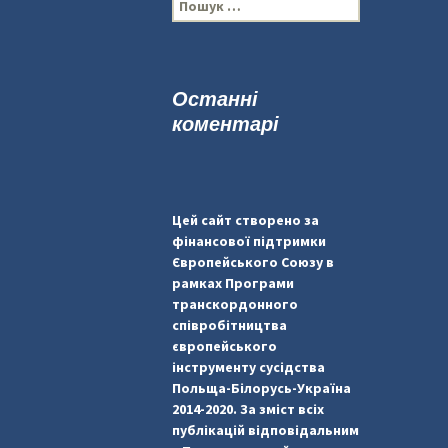
П
о
ш
у
к
Останні
:
коментарі
Цей сайт створено за
фінансової підтримки
Європейського Союзу в
рамках Програми
транскордонного
співробітництва
європейського
інструменту сусідства
Польща-Білорусь-Україна
2014-2020. За зміст всіх
публікацій відповідальним