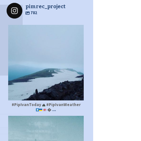
pimrec_project
782
pimrec_project
#PipIvanToday
#PipIvanWeather
...

pimrec_project