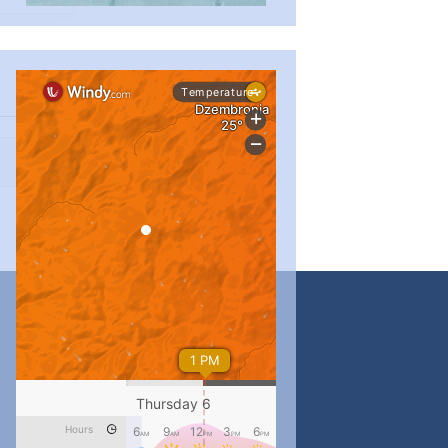
#PipIvanToday
#PipIvanWeather
...

pimrec_project