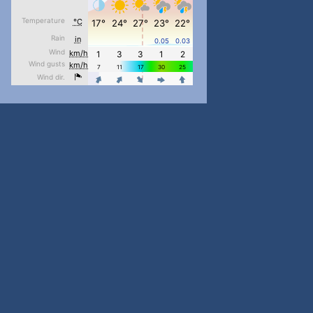
#PipIvanToday
#PipIvanWeather
...

pimrec_project
#PipIvanToday
#PipIvanWeather
...

pimrec_project