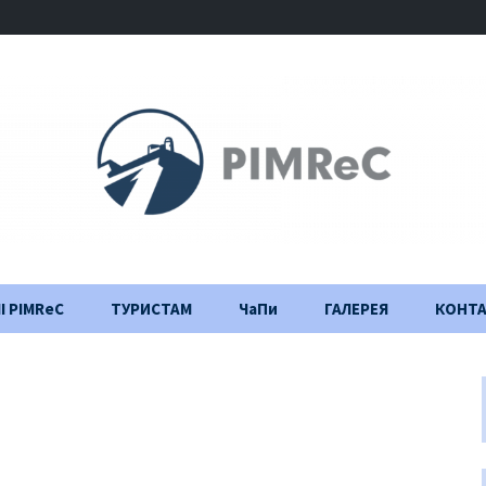
І PIMReC
ТУРИСТАМ
ЧаПи
ГАЛЕРЕЯ
КОНТ
Правила відвідування
Щоденник
будівництва
Важлива інформація