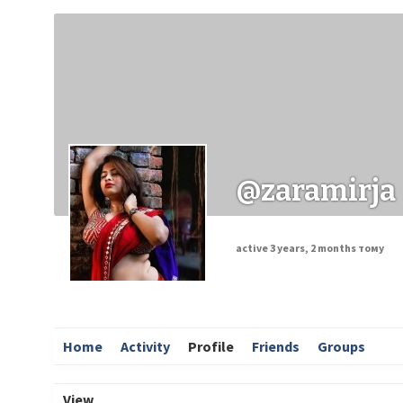
Заходи
Корисні матеріали
ЗМІ про PIMReC
@zaramirja
active 3 years, 2 months тому
Home
Activity
Profile
Friends
Groups
View