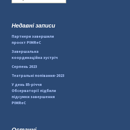
о
ш
у
к
Недавні записи
:
#PipIvanToday
#PipIvanWeather
Партнери завершили
...

проєкт PIMReC
pimrec_project
Завершальна
координаційна зустріч
Серпень 2023
Театральні попівання-2023
У день 85-річчя
Обсерваторії підбили
підсумки завершення
PIMReC
Останні