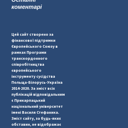
коментарі
#PipIvanToday
#PipIvanWeather
Цей сайт створено за
...

фінансової підтримки
Європейського Союзу в
pimrec_project
рамках Програми
транскордонного
співробітництва
європейського
інструменту сусідства
Польща-Білорусь-Україна
2014-2020. За зміст всіх
публікацій відповідальним
є Прикарпацький
національний університет
імені Василя Стефаника.
Зміст сайту, за будь-яких
обставин, не відображає