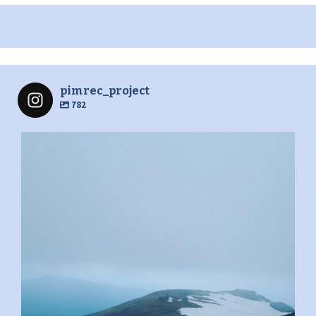
pimrec_project
782
pimrec_project