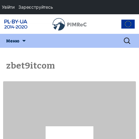
Увійти
Зареєструйтесь
Перейти
Пошук:
Меню
до
змісту
zbet9itcom