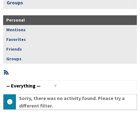
Groups
Personal
Mentions
Favorites
Friends
Groups
RSS
Member
Activities
Show:
Sorry, there was no activity found. Please try a
different filter.