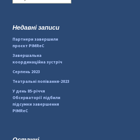
о
ш
у
к
Недавні записи
:
#PipIvanToday
#PipIvanWeather
Партнери завершили
...

проєкт PIMReC
pimrec_project
Завершальна
координаційна зустріч
Серпень 2023
Театральні попівання-2023
У день 85-річчя
Обсерваторії підбили
підсумки завершення
PIMReC
Останні