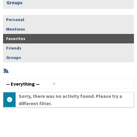
Groups
Personal
Mentions
Favorites
Friends
Groups
RSS
Member
Activities
Show:
Sorry, there was no activity found. Please try a
different filter.