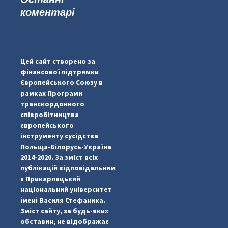
коментарі
#PipIvanToday
#PipIvanWeather
Цей сайт створено за
...

фінансової підтримки
Європейського Союзу в
pimrec_project
рамках Програми
транскордонного
співробітництва
європейського
інструменту сусідства
Польща-Білорусь-Україна
2014-2020. За зміст всіх
публікацій відповідальним
є Прикарпацький
національний університет
імені Василя Стефаника.
Зміст сайту, за будь-яких
обставин, не відображає