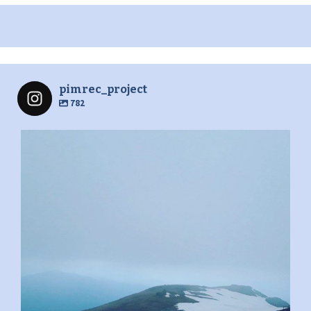
pimrec_project
782
pimrec_project