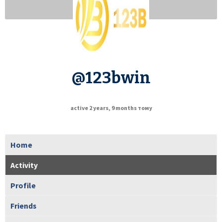
@123bwin
active 2 years, 9 months тому
Home
Activity
Profile
Friends