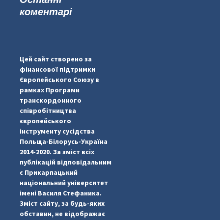
коментарі
...
#PipIvanToday
pimrec_project
Цей сайт створено за
фінансової підтримки
Європейського Союзу в
рамках Програми
транскордонного
співробітництва
європейського
інструменту сусідства
Польща-Білорусь-Україна
2014-2020. За зміст всіх
публікацій відповідальним
є Прикарпацький
національний університет
імені Василя Стефаника.
Зміст сайту, за будь-яких
обставин, не відображає