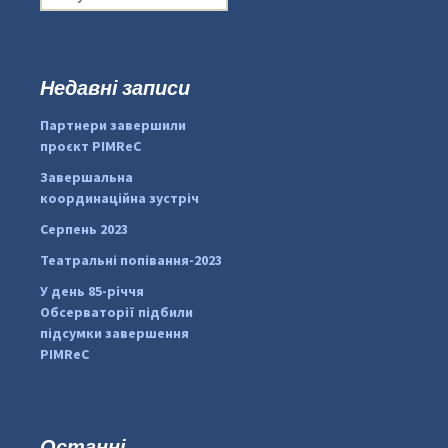
о
ш
у
к
Недавні записи
...
#PipIvanToday
:
Партнери завершили
pimrec_project
проєкт PIMReC
Завершальна
координаційна зустріч
Серпень 2023
Театральні попівання-2023
У день 85-річчя
Обсерваторії підбили
підсумки завершення
PIMReC
Останні