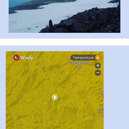
...
#PipIvanToday
pimrec_project