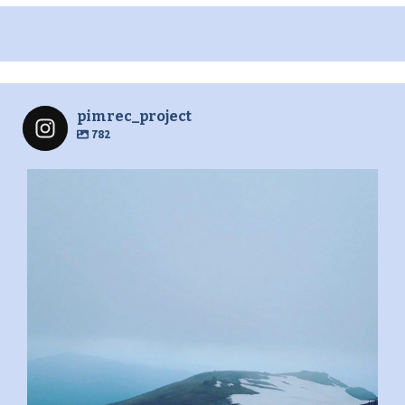
pimrec_project
782
pimrec_project