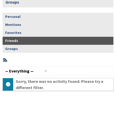
Groups
Personal
Mentions
Favorites
Friends
Groups
RSS
Member
Activities
Show:
Sorry, there was no activity found. Please try a
different filter.