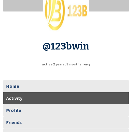
@123bwin
active 2 years, 9 months тому
Home
Activity
Profile
Friends