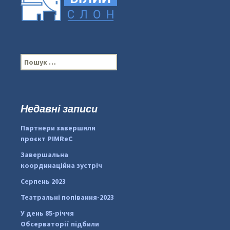
П
о
ш
у
к
Недавні записи
...
#PipIvanToday
:
Партнери завершили
pimrec_project
проєкт PIMReC
Завершальна
координаційна зустріч
Серпень 2023
Театральні попівання-2023
У день 85-річчя
Обсерваторії підбили