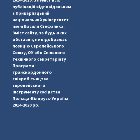
публікацій відповідальним
є Прикарпацький
національний університет
імені Василя Стефаника.
Зміст сайту, за будь-яких
обставин, не відображає
позицію Європейського
...
#PipIvanToday
Союзу, ОУ або Спільного
технічного секретаріату
pimrec_project
Програми
транскордонного
співробітництва
європейського
інструменту сусідства
Польща-Білорусь-Україна
2014-2020 рр.