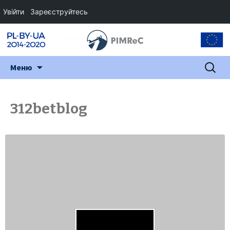
Увійти
Зареєструйтесь
Перейти
Пошук:
Меню
до
змісту
312betblog