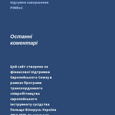
підсумки завершення
PIMReC
Останні
коментарі
...
#PipIvanToday
pimrec_project
Цей сайт створено за
фінансової підтримки
Європейського Союзу в
рамках Програми
транскордонного
співробітництва
європейського
інструменту сусідства
Польща-Білорусь-Україна
2014-2020. За зміст всіх