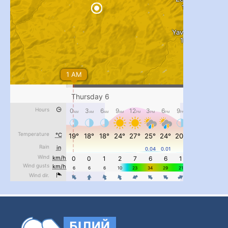
...
#PipIvanToday
pimrec_project