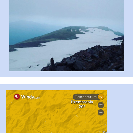
...
#PipIvanToday
pimrec_project