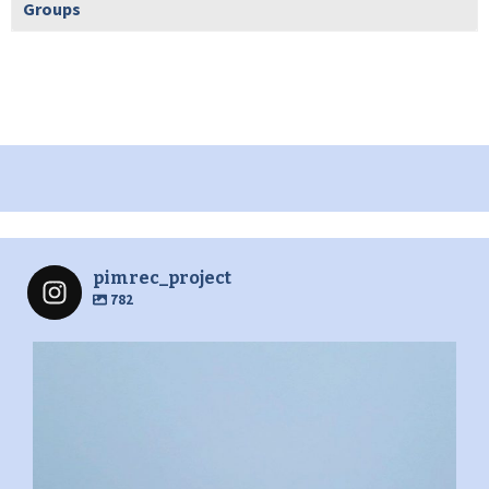
Groups
pimrec_project
782
pimrec_project