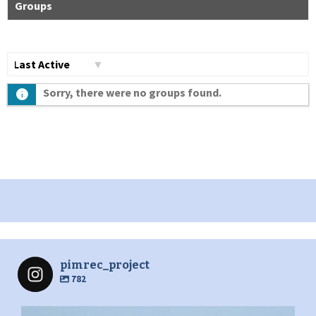
Groups
Сортувати
Sorry, there were no groups found.
по:
pimrec_project
782