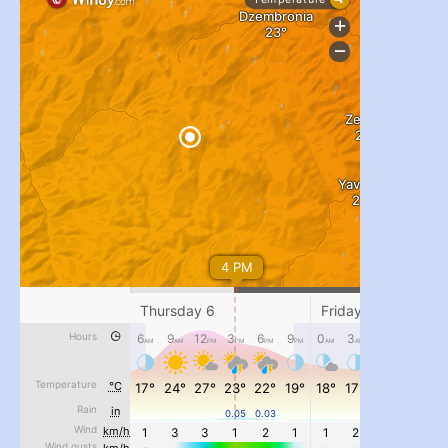
...
#PipIvanToday
pimrec_project