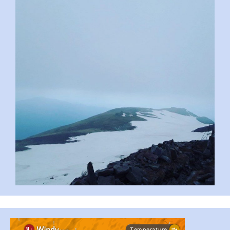
pimrec_project
...
#PipIvanToday
pimrec_project