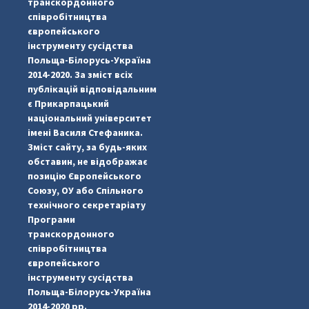
транскордонного
співробітництва
європейського
інструменту сусідства
Польща-Білорусь-Україна
2014-2020. За зміст всіх
публікацій відповідальним
є Прикарпацький
національний університет
імені Василя Стефаника.
Зміст сайту, за будь-яких
обставин, не відображає
позицію Європейського
Союзу, ОУ або Спільного
...
#PipIvanToday
технічного секретаріату
Програми
pimrec_project
транскордонного
співробітництва
європейського
інструменту сусідства
Польща-Білорусь-Україна
2014-2020 рр.