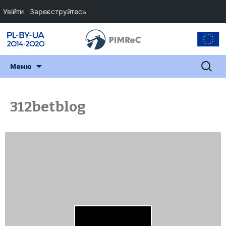
Увійти
Зареєструйтесь
Перейти
Пошук:
Меню
до
змісту
312betblog