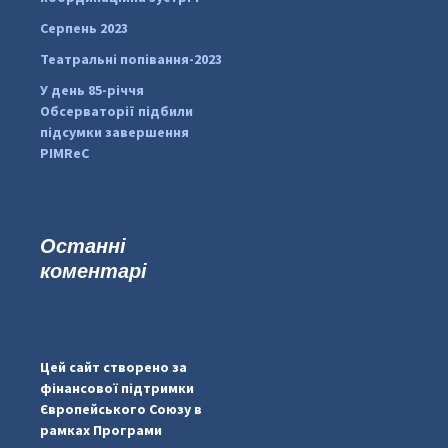
Серпень 2023
Театральні попівання-2023
У день 85-річчя
Обсерваторії підбили
підсумки завершення
PIMReC
Останні
коментарі
...
#PipIvanToday
pimrec_project
Цей сайт створено за
фінансової підтримки
Європейського Союзу в
рамках Програми