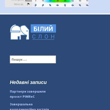
П
о
ш
у
к
Недавні записи
...
#PipIvanToday
:
Партнери завершили
pimrec_project
проєкт PIMReC
Завершальна
координаційна зустріч