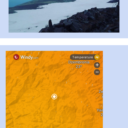
#PipIvanToday
#PipIvanWeather
...

pimrec_project