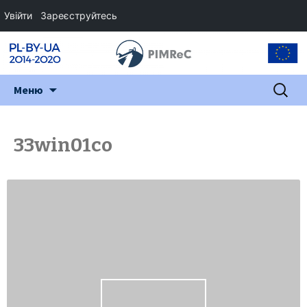
Увійти
Зареєструйтесь
Перейти
Пошук:
Меню
до
змісту
33win01co