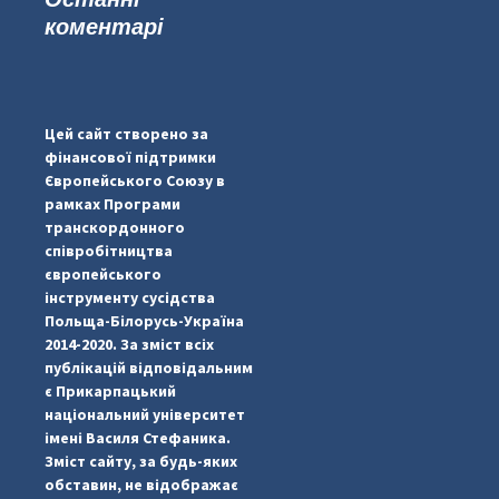
коментарі
#PipIvanToday
#PipIvanWeather
Цей сайт створено за
...

фінансової підтримки
Європейського Союзу в
pimrec_project
рамках Програми
транскордонного
співробітництва
європейського
інструменту сусідства
Польща-Білорусь-Україна
2014-2020. За зміст всіх
публікацій відповідальним
є Прикарпацький
національний університет
імені Василя Стефаника.
Зміст сайту, за будь-яких
обставин, не відображає