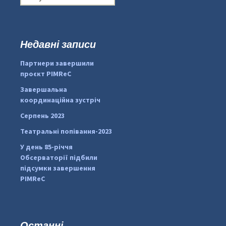
о
ш
у
к
Недавні записи
:
#PipIvanToday
#PipIvanWeather
Партнери завершили
...

проєкт PIMReC
pimrec_project
Завершальна
координаційна зустріч
Серпень 2023
Театральні попівання-2023
У день 85-річчя
Обсерваторії підбили
підсумки завершення
PIMReC
Останні