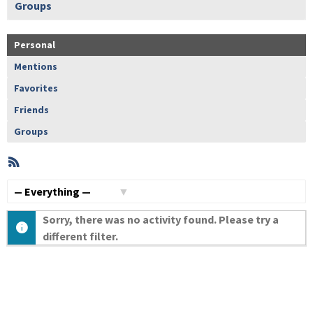
Groups
Personal
Mentions
Favorites
Friends
Groups
RSS
Member
Activities
Show:
Sorry, there was no activity found. Please try a
different filter.