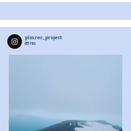
pimrec_project
782
pimrec_project