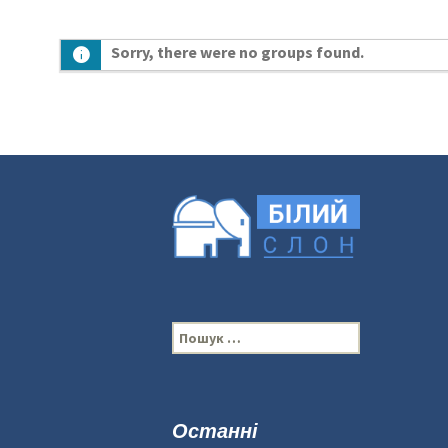
Sorry, there were no groups found.
П
о
ш
у
к
Останні
: