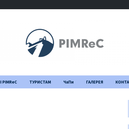
І PIMReC
ТУРИСТАМ
ЧаПи
ГАЛЕРЕЯ
КОНТ
Правила відвідування
Щоденник
будівництва
Важлива інформація