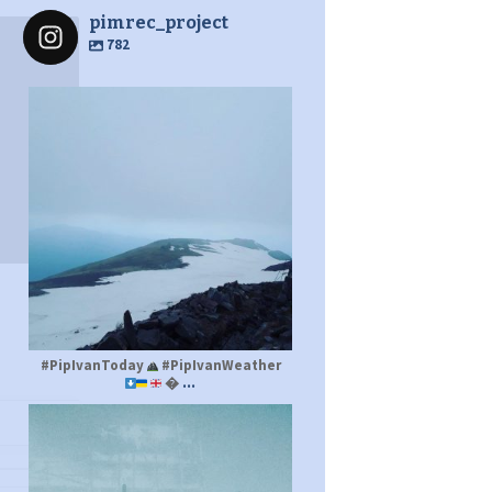
pimrec_project
782
pimrec_project
#PipIvanToday
#PipIvanWeather
...

pimrec_project