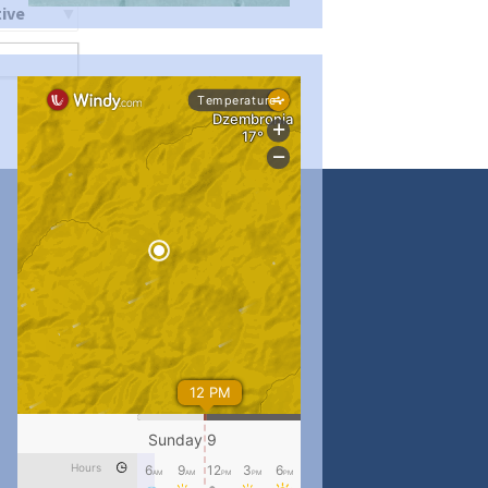
ти
#PipIvanToday
#PipIvanWeather
...

pimrec_project