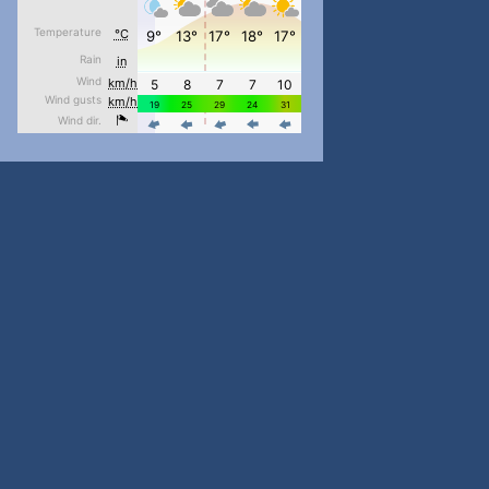
#PipIvanToday
#PipIvanWeather
...

pimrec_project
#PipIvanToday
#PipIvanWeather
...

pimrec_project