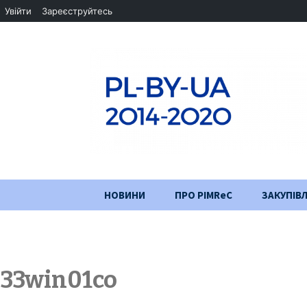
Увійти
Зареєструйтесь
Перейти
НОВИНИ
ПРО PIMReC
ЗАКУПІВЛ
до
змісту
Мета проєкту
Партнери
33win01co
Хід проекту