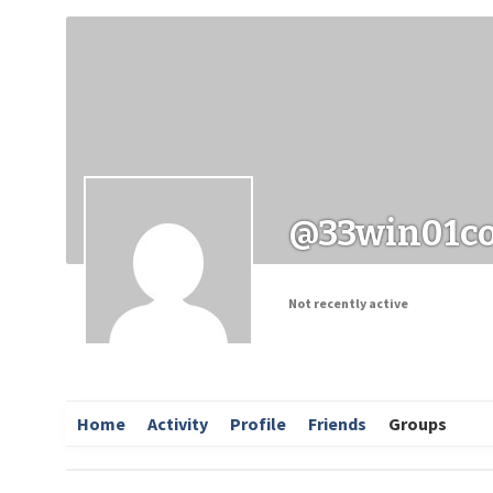
Заходи
Корисні матеріали
ЗМІ про PIMReC
@33win01c
Not recently active
Home
Activity
Profile
Friends
Groups