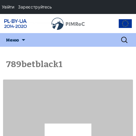
Увійти
Зареєструйтесь
Перейти
Пошук:
Меню
до
змісту
789betblack1