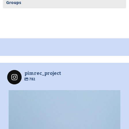
Groups
pimrec_project
782
pimrec_project