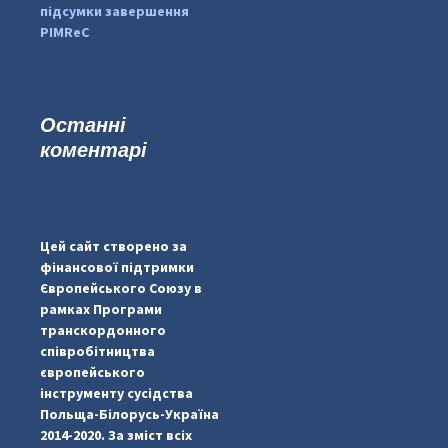
підсумки завершення
PIMReC
Останні
коментарі
...
#PipIvanToday
pimrec_project
Цей сайт створено за
фінансової підтримки
Європейського Союзу в
рамках Програми
транскордонного
співробітництва
європейського
інструменту сусідства
Польща-Білорусь-Україна
2014-2020. За зміст всіх