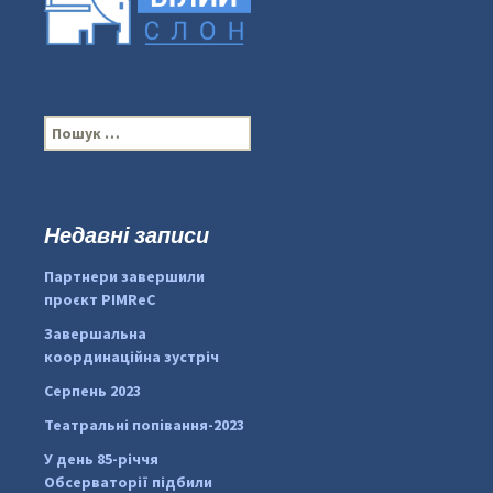
П
о
ш
у
к
Недавні записи
...
#PipIvanToday
:
Партнери завершили
pimrec_project
проєкт PIMReC
Завершальна
координаційна зустріч
Серпень 2023
Театральні попівання-2023
У день 85-річчя
Обсерваторії підбили