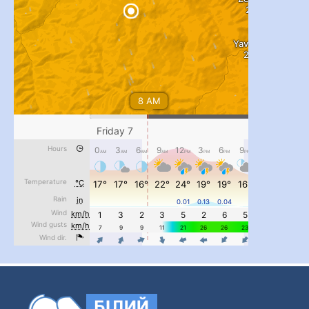
...
#PipIvanToday
pimrec_project