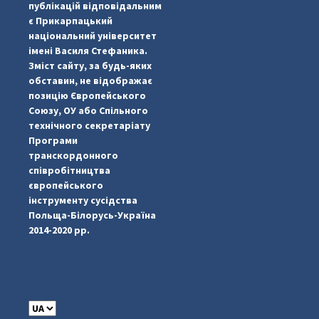
публікацій відповідальним
є Прикарпацький
національний університет
імені Василя Стефаника.
Зміст сайту, за будь-яких
обставин, не відображає
позицію Європейського
Союзу, ОУ або Спільного
...
#PipIvanToday
технічного секретаріату
Програми
pimrec_project
транскордонного
співробітництва
європейського
інструменту сусідства
Польща-Білорусь-Україна
2014-2020 рр.
C