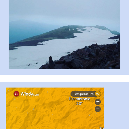
...
#PipIvanToday
pimrec_project