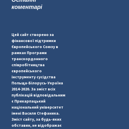
коментарі
...
#PipIvanToday
pimrec_project
Цей сайт створено за
фінансової підтримки
Європейського Союзу в
рамках Програми
транскордонного
співробітництва
європейського
інструменту сусідства
Польща-Білорусь-Україна
2014-2020. За зміст всіх
публікацій відповідальним
є Прикарпацький
національний університет
імені Василя Стефаника.
Зміст сайту, за будь-яких
обставин, не відображає