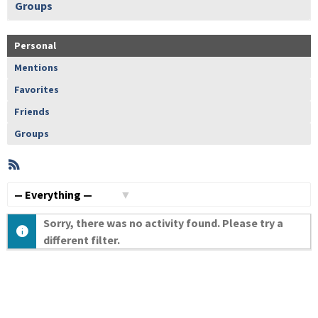
Groups
Personal
Mentions
Favorites
Friends
Groups
RSS
Member
Activities
Show:
Sorry, there was no activity found. Please try a
different filter.