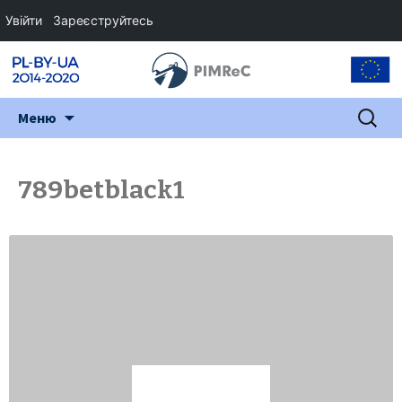
Увійти
Зареєструйтесь
Перейти
Пошук:
Меню
до
змісту
789betblack1