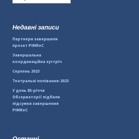
о
ш
у
к
Недавні записи
...
#PipIvanToday
:
Партнери завершили
pimrec_project
проєкт PIMReC
Завершальна
координаційна зустріч
Серпень 2023
Театральні попівання-2023
У день 85-річчя
Обсерваторії підбили
підсумки завершення
PIMReC
Останні