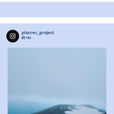
pimrec_project
782
pimrec_project