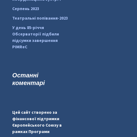
Серпень 2023
Театральні попівання-2023
У день 85-річчя
Обсерваторії підбили
підсумки завершення
PIMReC
Останні
коментарі
...
#PipIvanToday
pimrec_project
Цей сайт створено за
фінансової підтримки
Європейського Союзу в
рамках Програми