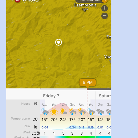
...
#PipIvanToday
pimrec_project