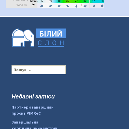
П
о
ш
у
к
Недавні записи
...
#PipIvanToday
:
Партнери завершили
pimrec_project
проєкт PIMReC
Завершальна
координаційна зустріч