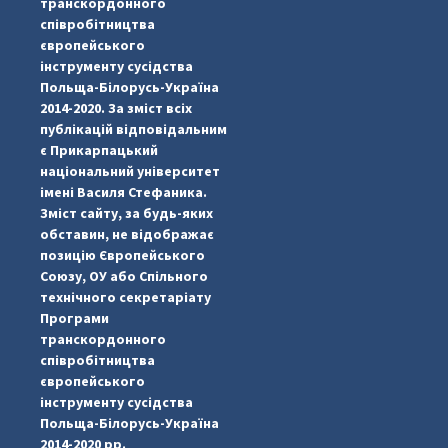
транскордонного
співробітництва
європейського
інструменту сусідства
Польща-Білорусь-Україна
2014-2020. За зміст всіх
публікацій відповідальним
є Прикарпацький
національний університет
імені Василя Стефаника.
Зміст сайту, за будь-яких
обставин, не відображає
позицію Європейського
Союзу, ОУ або Спільного
...
#PipIvanToday
технічного секретаріату
Програми
pimrec_project
транскордонного
співробітництва
європейського
інструменту сусідства
Польща-Білорусь-Україна
2014-2020 рр.