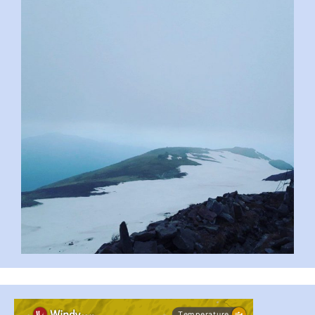
pimrec_project
...
#PipIvanToday
pimrec_project