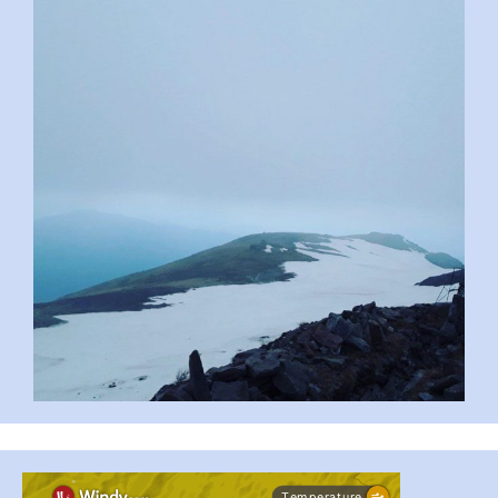
pimrec_project
#PipIvanToday
#PipIvanWeather
...

pimrec_project