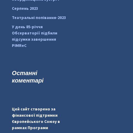
Серпень 2023
Театральні попівання-2023
У день 85-річчя
Обсерваторії підбили
підсумки завершення
PIMReC
Останні
коментарі
#PipIvanToday
#PipIvanWeather
Цей сайт створено за
...

фінансової підтримки
Європейського Союзу в
pimrec_project
рамках Програми