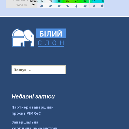
П
о
ш
у
к
Недавні записи
:
#PipIvanToday
#PipIvanWeather
Партнери завершили
...

проєкт PIMReC
pimrec_project
Завершальна
координаційна зустріч