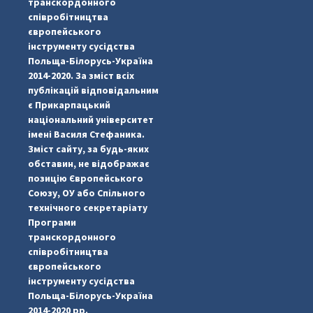
транскордонного
співробітництва
європейського
інструменту сусідства
Польща-Білорусь-Україна
2014-2020. За зміст всіх
публікацій відповідальним
є Прикарпацький
національний університет
імені Василя Стефаника.
Зміст сайту, за будь-яких
обставин, не відображає
позицію Європейського
Союзу, ОУ або Спільного
технічного секретаріату
Програми
транскордонного
#PipIvanToday
#PipIvanWeather
...

співробітництва
європейського
pimrec_project
інструменту сусідства
Польща-Білорусь-Україна
2014-2020 рр.