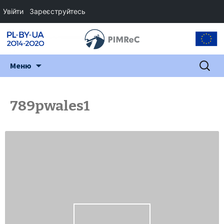
Увійти
Зареєструйтесь
Перейти
Пошук:
Меню
до
змісту
789pwales1