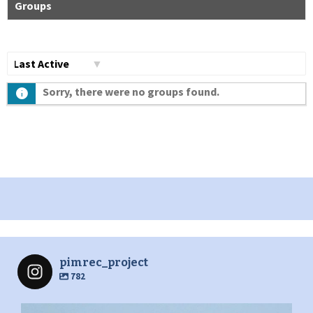
Groups
Сортувати
Sorry, there were no groups found.
по:
pimrec_project
782