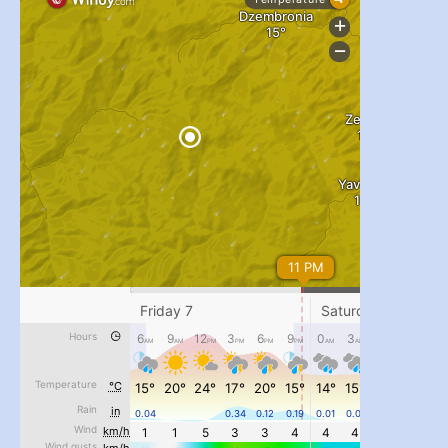
#PipIvanToday
#PipIvanWeather
...

pimrec_project