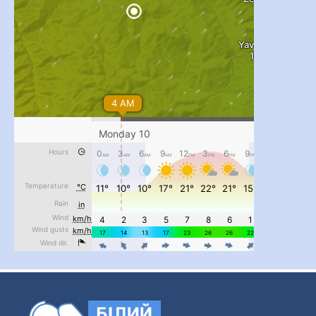
...
#PipIvanToday
pimrec_project