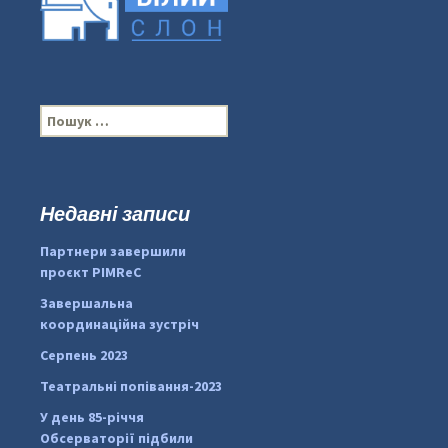
П
о
ш
у
к
Недавні записи
...
#PipIvanToday
:
Партнери завершили
pimrec_project
проєкт PIMReC
Завершальна
координаційна зустріч
Серпень 2023
Театральні попівання-2023
У день 85-річчя
Обсерваторії підбили