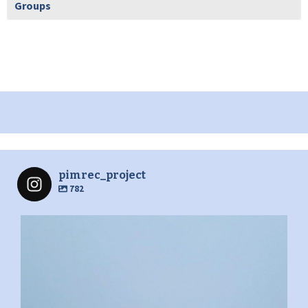
Groups
pimrec_project
782
pimrec_project