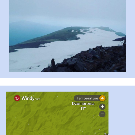
...
#PipIvanToday
pimrec_project