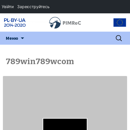
Увійти
Зареєструйтесь
Перейти
Пошук:
Меню
до
змісту
789win789wcom