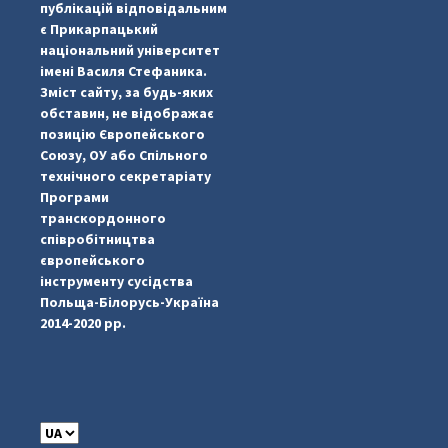
публікацій відповідальним
є Прикарпацький
національний університет
імені Василя Стефаника.
Зміст сайту, за будь-яких
обставин, не відображає
позицію Європейського
Союзу, ОУ або Спільного
...
#PipIvanToday
технічного секретаріату
Програми
pimrec_project
транскордонного
співробітництва
європейського
інструменту сусідства
Польща-Білорусь-Україна
2014-2020 рр.
C