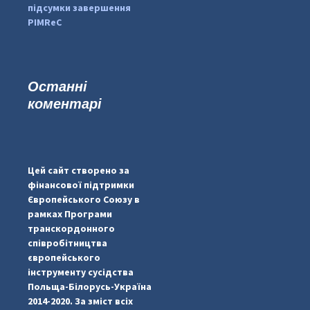
підсумки завершення
PIMReC
Останні
коментарі
...
#PipIvanToday
pimrec_project
Цей сайт створено за
фінансової підтримки
Європейського Союзу в
рамках Програми
транскордонного
співробітництва
європейського
інструменту сусідства
Польща-Білорусь-Україна
2014-2020. За зміст всіх