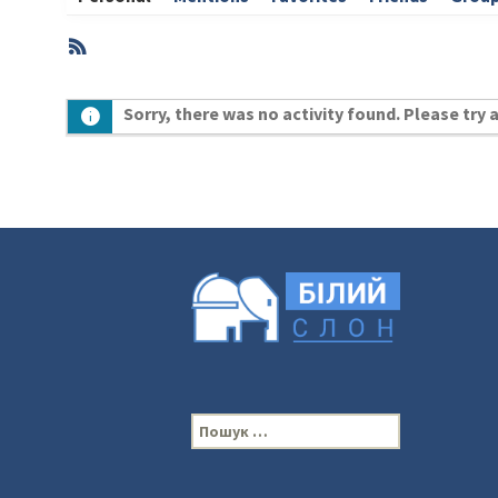
RSS
Member
Sorry, there was no activity found. Please try a 
Activities
П
о
ш
у