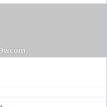
89wcom
ps