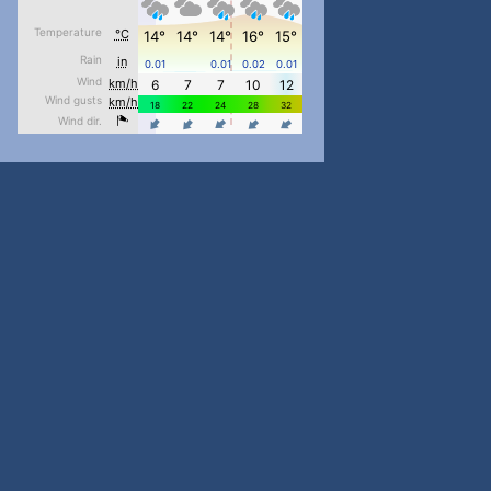
pimrec_project
...
#PipIvanToday
pimrec_project