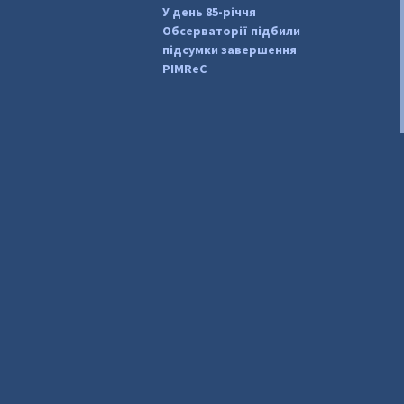
У день 85-річчя
Обсерваторії підбили
підсумки завершення
PIMReC