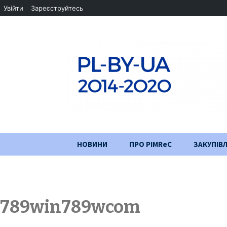
Увійти
Зареєструйтесь
Перейти
НОВИНИ
ПРО PIMReC
ЗАКУПІВЛ
до
змісту
Мета проєкту
Партнери
789win789wcom
Хід проекту