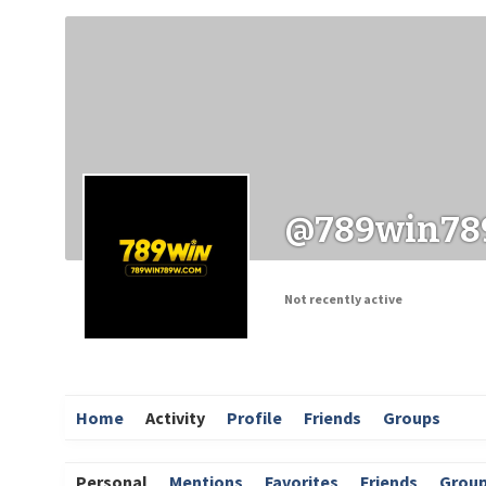
Заходи
Корисні матеріали
ЗМІ про PIMReC
@789win7
Not recently active
Home
Activity
Profile
Friends
Groups
Personal
Mentions
Favorites
Friends
Grou