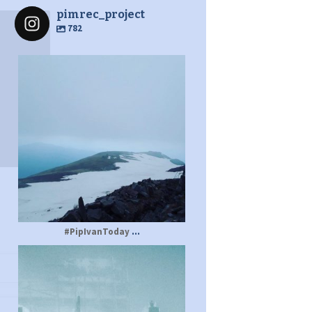
pimrec_project
782
pimrec_project
...
#PipIvanToday
pimrec_project