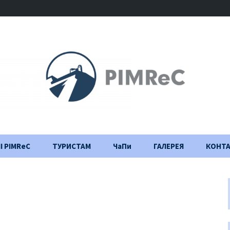
І PIMReC
ТУРИСТАМ
ЧаПи
ГАЛЕРЕЯ
КОНТ
Правила відвідування
Щоденник
будівництва
Важлива інформація