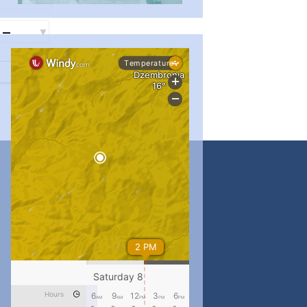
...
#PipIvanToday
pimrec_project
...
#PipIvanToday