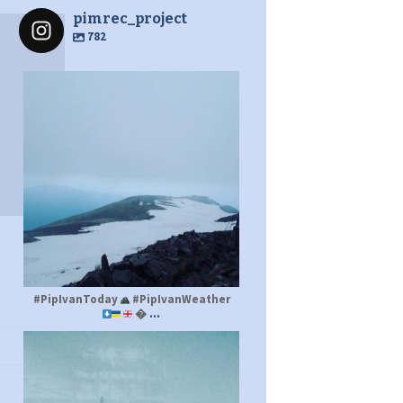
pimrec_project
782
pimrec_project
#PipIvanToday
#PipIvanWeather
...

pimrec_project