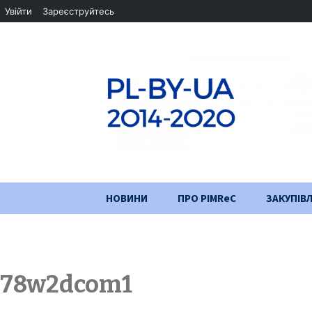
Увійти
Зареєструйтесь
Перейти
НОВИНИ
ПРО PIMReC
ЗАКУПІВЛ
до
змісту
Мета проєкту
Партнери
78w2dcom1
Хід проекту