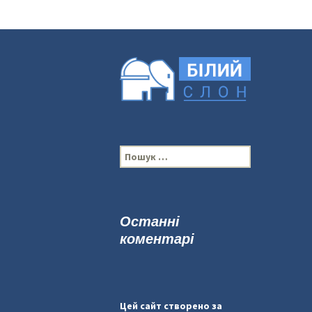
П
о
ш
у
к
Останні
:
коментарі
Цей сайт створено за