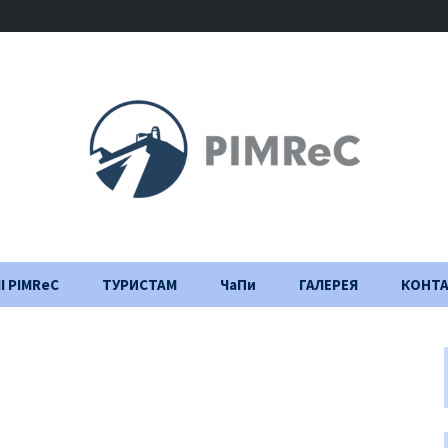
І PIMReC
ТУРИСТАМ
ЧаПи
ГАЛЕРЕЯ
КОНТ
Правила відвідування
Щоденник
будівництва
Важлива інформація