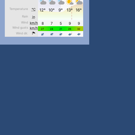
#PipIvanToday
#PipIvanWeather
...

pimrec_project
#PipIvanToday
#PipIvanWeather
...

pimrec_project