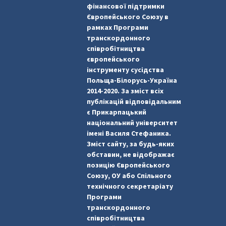
фінансової підтримки
Європейського Союзу в
рамках Програми
транскордонного
співробітництва
європейського
інструменту сусідства
Польща-Білорусь-Україна
2014-2020. За зміст всіх
публікацій відповідальним
є Прикарпацький
національний університет
імені Василя Стефаника.
Зміст сайту, за будь-яких
обставин, не відображає
позицію Європейського
Союзу, ОУ або Спільного
технічного секретаріату
Програми
транскордонного
співробітництва