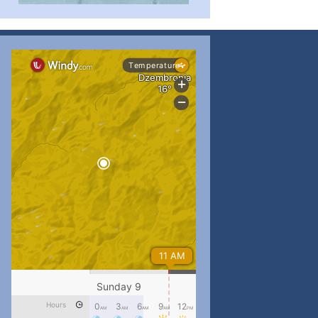
#PipIvanToday
#PipIvanWeather
...

pimrec_project