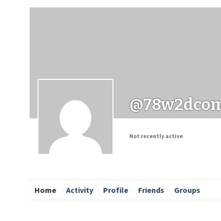
Заходи
Корисні матеріали
ЗМІ про PIMReC
@78w2dco
Not recently active
Home
Activity
Profile
Friends
Groups