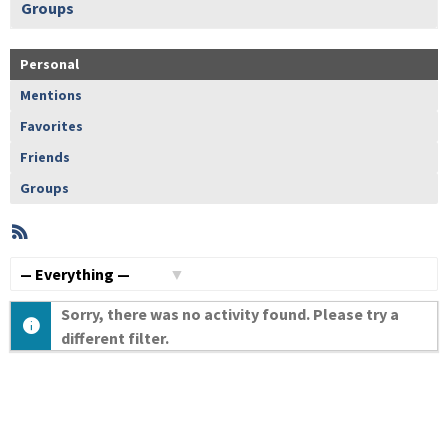
Groups
Personal
Mentions
Favorites
Friends
Groups
RSS
Member
Activities
Show:
Sorry, there was no activity found. Please try a
different filter.