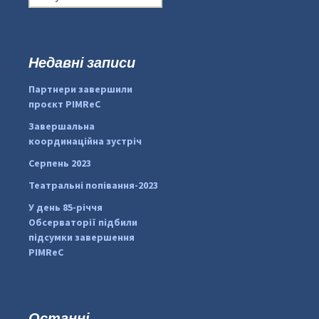
о
ш
у
к
Недавні записи
...
#PipIvanToday
:
Партнери завершили
pimrec_project
проєкт PIMReC
Завершальна
координаційна зустріч
Серпень 2023
Театральні попівання-2023
У день 85-річчя
Обсерваторії підбили
підсумки завершення
PIMReC
Останні