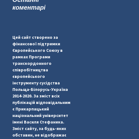
коментарі
...
#PipIvanToday
pimrec_project
Цей сайт створено за
фінансової підтримки
Європейського Союзу в
рамках Програми
транскордонного
співробітництва
європейського
інструменту сусідства
Польща-Білорусь-Україна
2014-2020. За зміст всіх
публікацій відповідальним
є Прикарпацький
національний університет
імені Василя Стефаника.
Зміст сайту, за будь-яких
обставин, не відображає