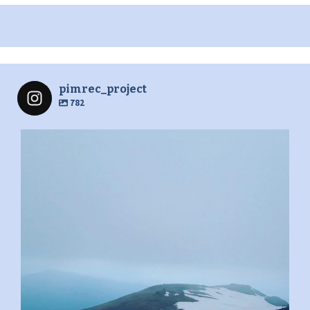
pimrec_project
782
pimrec_project