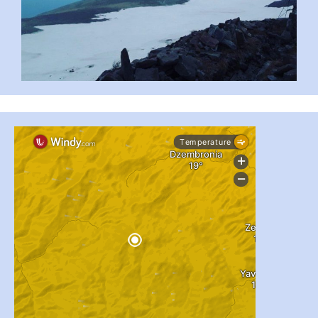
...
#PipIvanToday
pimrec_project