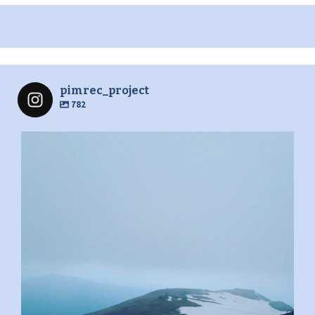
pimrec_project
782
pimrec_project