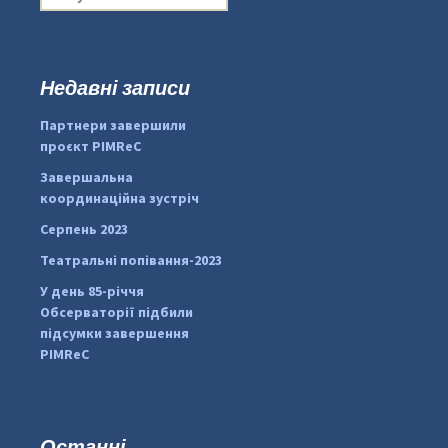
о
ш
у
к
Недавні записи
:
#PipIvanToday
#PipIvanWeather
Партнери завершили
...

проєкт PIMReC
pimrec_project
Завершальна
координаційна зустріч
Серпень 2023
Театральні попівання-2023
У день 85-річчя
Обсерваторії підбили
підсумки завершення
PIMReC
Останні