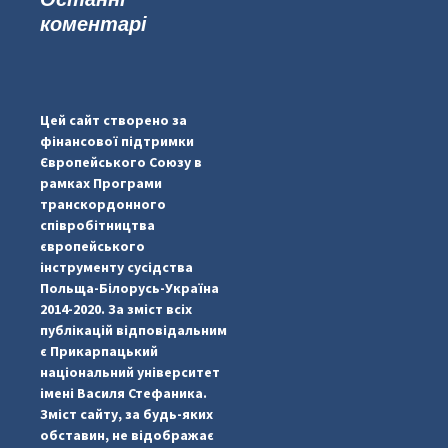
коментарі
#PipIvanToday
#PipIvanWeather
Цей сайт створено за
...

фінансової підтримки
Європейського Союзу в
pimrec_project
рамках Програми
транскордонного
співробітництва
європейського
інструменту сусідства
Польща-Білорусь-Україна
2014-2020. За зміст всіх
публікацій відповідальним
є Прикарпацький
національний університет
імені Василя Стефаника.
Зміст сайту, за будь-яких
обставин, не відображає