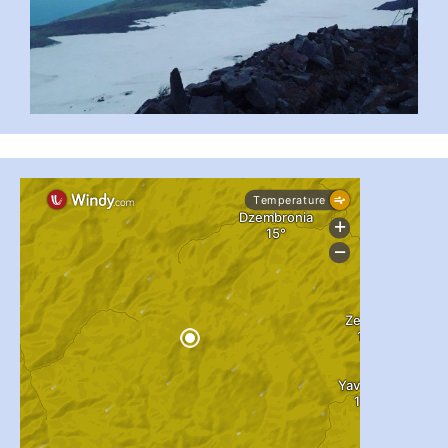
#PipIvanToday
#PipIvanWeather
...

pimrec_project