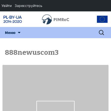
Увійти
Зареєструйтесь
Перейти
Пошук:
Меню
до
змісту
888newuscom3