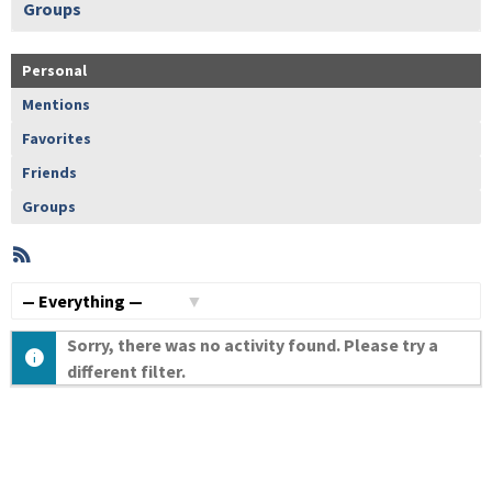
Groups
Personal
Mentions
Favorites
Friends
Groups
RSS
Member
Activities
Show:
Sorry, there was no activity found. Please try a
different filter.