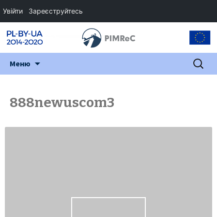
Увійти
Зареєструйтесь
Перейти
Пошук:
Меню
до
змісту
888newuscom3