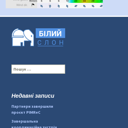
П
о
ш
у
к
Недавні записи
...
#PipIvanToday
:
Партнери завершили
pimrec_project
проєкт PIMReC
Завершальна
координаційна зустріч