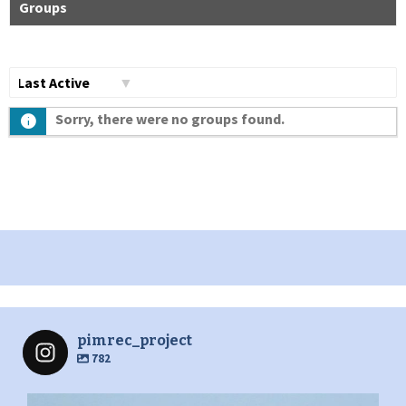
Groups
Сортувати
Sorry, there were no groups found.
по:
pimrec_project
782