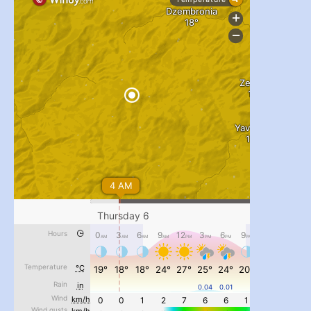
...
#PipIvanToday
pimrec_project