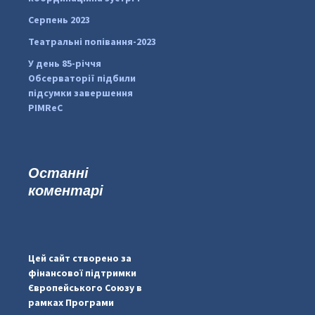
Серпень 2023
Театральні попівання-2023
У день 85-річчя
Обсерваторії підбили
підсумки завершення
PIMReC
Останні
коментарі
...
#PipIvanToday
pimrec_project
Цей сайт створено за
фінансової підтримки
Європейського Союзу в
рамках Програми