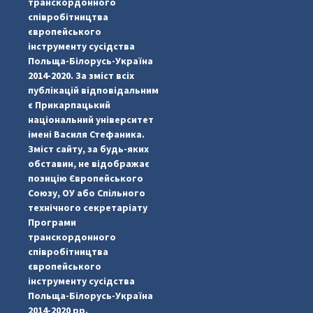
транскордонного
співробітництва
європейського
інструменту сусідства
Польща-Білорусь-Україна
2014-2020. За зміст всіх
публікацій відповідальним
є Прикарпацький
національний університет
імені Василя Стефаника.
Зміст сайту, за будь-яких
обставин, не відображає
позицію Європейського
Союзу, ОУ або Спільного
...
#PipIvanToday
технічного секретаріату
Програми
pimrec_project
транскордонного
співробітництва
європейського
інструменту сусідства
Польща-Білорусь-Україна
2014-2020 рр.