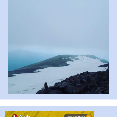
pimrec_project
...
#PipIvanToday
pimrec_project