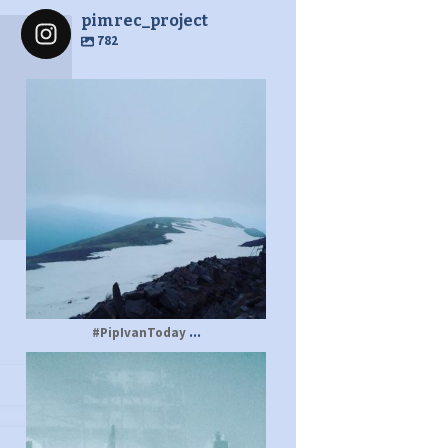
pimrec_project
782
pimrec_project
...
#PipIvanToday
pimrec_project