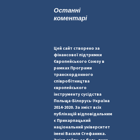
к
Останні
:
коментарі
Цей сайт створено за
фінансової підтримки
Європейського Союзу в
рамках Програми
транскордонного
співробітництва
європейського
інструменту сусідства
Польща-Білорусь-Україна
2014-2020. За зміст всіх
публікацій відповідальним
є Прикарпацький
національний університет
імені Василя Стефаника.