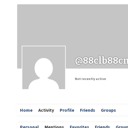
Заходи
Корисні матеріали
ЗМІ про PIMReC
@88clb88c
Not recently active
Home
Activity
Profile
Friends
Groups
Personal
Mentions
Favorites
Friends
Grou