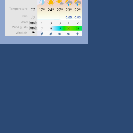
pimrec_project
...
#PipIvanToday
pimrec_project