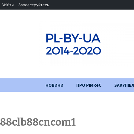
Увійти
Зареєструйтесь
Перейти
НОВИНИ
ПРО PIMReC
ЗАКУПІВЛ
до
змісту
Мета проєкту
Партнери
88clb88cncom1
Хід проекту