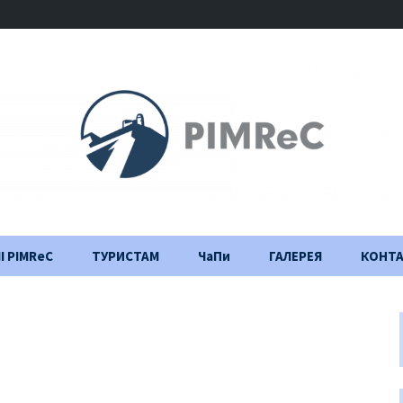
І PIMReC
ТУРИСТАМ
ЧаПи
ГАЛЕРЕЯ
КОНТ
Правила відвідування
Щоденник
будівництва
Важлива інформація