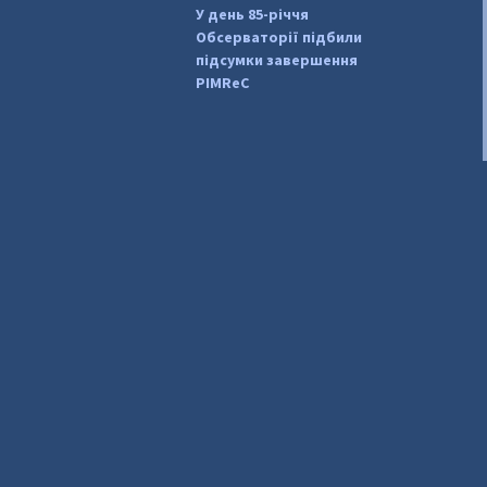
У день 85-річчя
Обсерваторії підбили
підсумки завершення
PIMReC