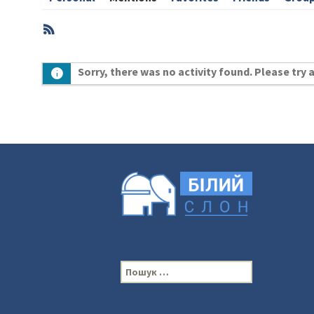
RSS
Member
Sorry, there was no activity found. Please try a 
Activities
П
о
ш
у