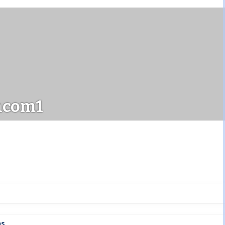
ncom1
ps