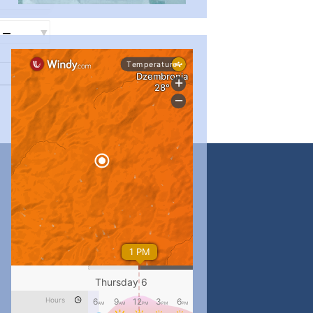
...
#PipIvanToday
pimrec_project
...
#PipIvanToday