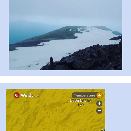
...
#PipIvanToday
pimrec_project