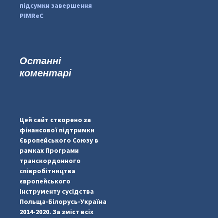
підсумки завершення
PIMReC
Останні
коментарі
...
#PipIvanToday
pimrec_project
Цей сайт створено за
фінансової підтримки
Європейського Союзу в
рамках Програми
транскордонного
співробітництва
європейського
інструменту сусідства
Польща-Білорусь-Україна
2014-2020. За зміст всіх