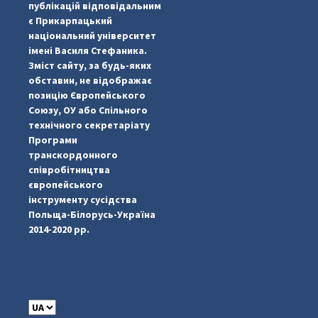
публікацій відповідальним
є Прикарпацький
національний університет
імені Василя Стефаника.
Зміст сайту, за будь-яких
обставин, не відображає
позицію Європейського
Союзу, ОУ або Спільного
...
#PipIvanToday
технічного секретаріату
Програми
pimrec_project
транскордонного
співробітництва
європейського
інструменту сусідства
Польща-Білорусь-Україна
2014-2020 рр.
C