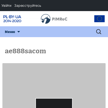
Увійти
Зареєструйтесь
Перейти
Пошук:
Меню
до
змісту
ae888sacom