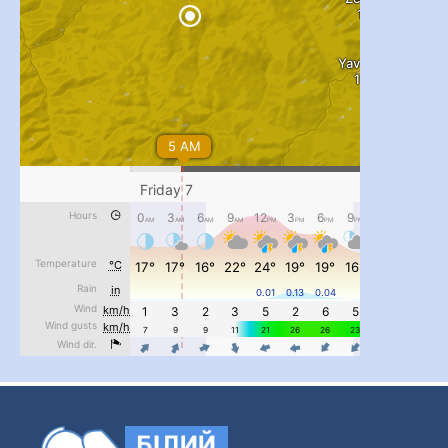
...
#PipIvanToday
pimrec_project