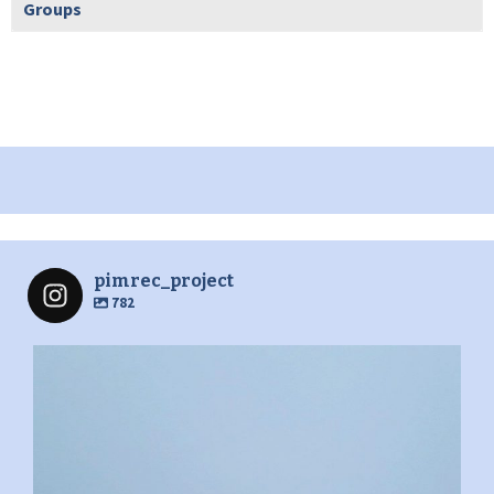
Groups
pimrec_project
782
pimrec_project