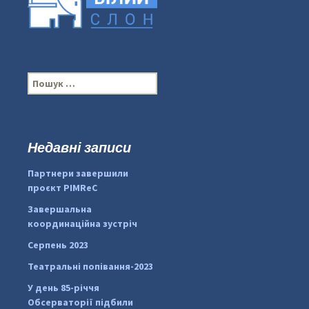
П
о
ш
у
к
Недавні записи
...
#PipIvanToday
:
Партнери завершили
pimrec_project
проєкт PIMReC
Завершальна
координаційна зустріч
Серпень 2023
Театральні попівання-2023
У день 85-річчя
Обсерваторії підбили