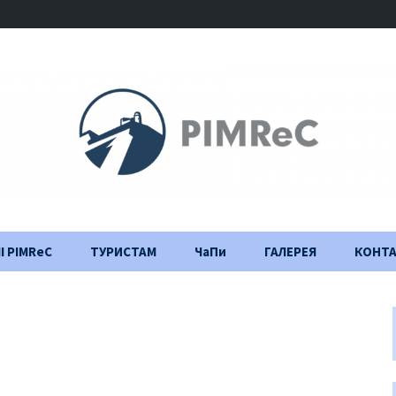
І PIMReC
ТУРИСТАМ
ЧаПи
ГАЛЕРЕЯ
КОНТ
Правила відвідування
Щоденник
будівництва
Важлива інформація