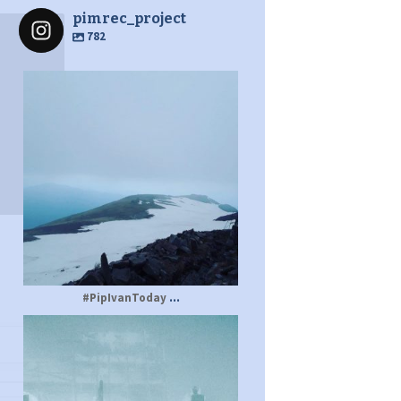
pimrec_project
782
pimrec_project
...
#PipIvanToday
pimrec_project