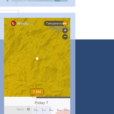
...
#PipIvanToday
pimrec_project
...
#PipIvanToday