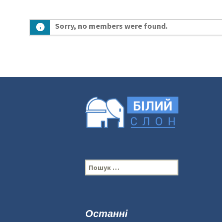
Sorry, no members were found.
П
о
ш
у
к
Останні
: