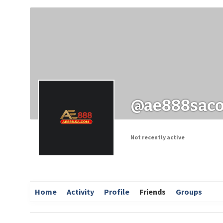
Заходи
Корисні матеріали
ЗМІ про PIMReC
@ae888sac
Not recently active
Home
Activity
Profile
Friends
Groups