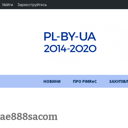
Увійти
Зареєструйтесь
Перейти
НОВИНИ
ПРО PIMReC
ЗАКУПІВЛ
до
змісту
Мета проєкту
Партнери
ae888sacom
Хід проекту