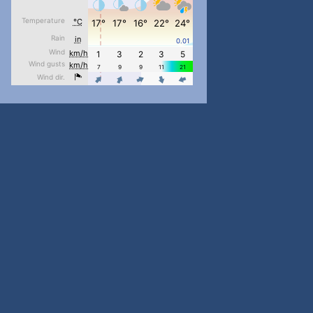
pimrec_project
...
#PipIvanToday
pimrec_project