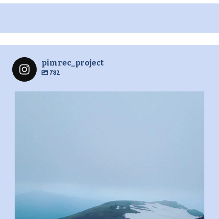
pimrec_project
782
pimrec_project