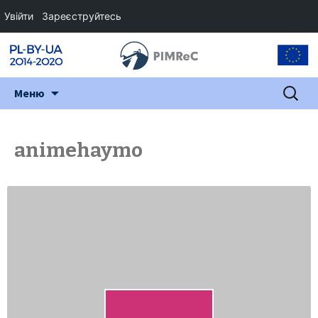
Увійти
Зареєструйтесь
Перейти
Пошук:
Меню
до
змісту
animehaymo