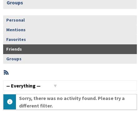
Groups
Personal
Mentions
Favorites
Friends
Groups
RSS
Member
Activities
Show:
Sorry, there was no activity found. Please try a
different filter.