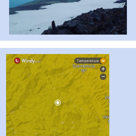
#PipIvanToday
#PipIvanWeather
...

pimrec_project