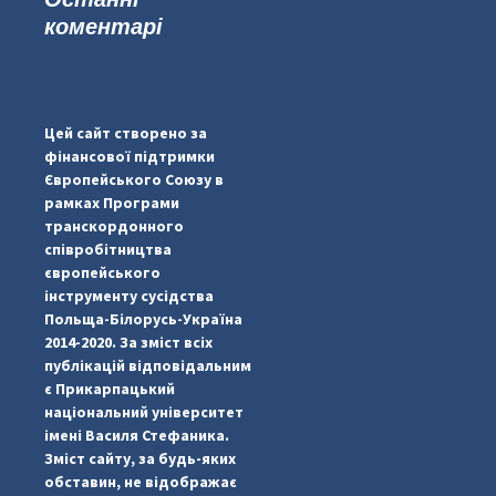
коментарі
#PipIvanToday
#PipIvanWeather
Цей сайт створено за
...

фінансової підтримки
Європейського Союзу в
pimrec_project
рамках Програми
транскордонного
співробітництва
європейського
інструменту сусідства
Польща-Білорусь-Україна
2014-2020. За зміст всіх
публікацій відповідальним
є Прикарпацький
національний університет
імені Василя Стефаника.
Зміст сайту, за будь-яких
обставин, не відображає