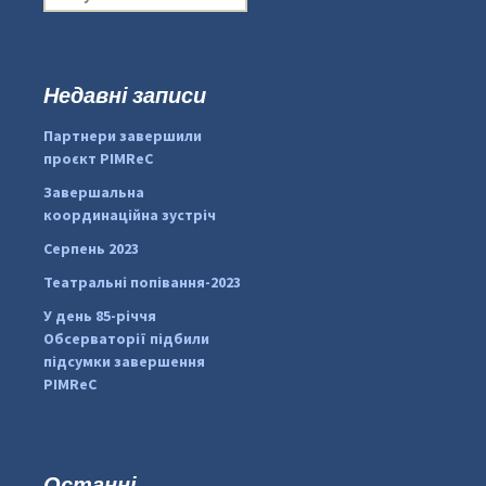
о
ш
у
к
Недавні записи
:
#PipIvanToday
#PipIvanWeather
Партнери завершили
...

проєкт PIMReC
pimrec_project
Завершальна
координаційна зустріч
Серпень 2023
Театральні попівання-2023
У день 85-річчя
Обсерваторії підбили
підсумки завершення
PIMReC
Останні