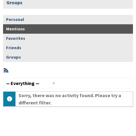
Groups
Personal
Mentions
Favorites
Friends
Groups
RSS
Member
Activities
Show:
Sorry, there was no activity found. Please try a
different filter.