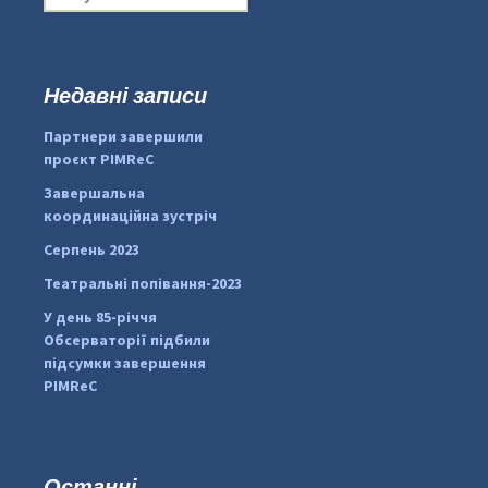
о
ш
у
к
Недавні записи
...
#PipIvanToday
:
Партнери завершили
pimrec_project
проєкт PIMReC
Завершальна
координаційна зустріч
Серпень 2023
Театральні попівання-2023
У день 85-річчя
Обсерваторії підбили
підсумки завершення
PIMReC
Останні