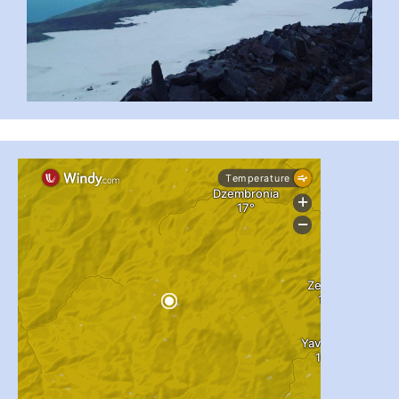
...
#PipIvanToday
pimrec_project