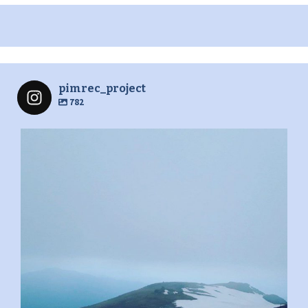
pimrec_project
782
pimrec_project