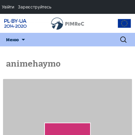
Увійти
Зареєструйтесь
Перейти
Пошук:
Меню
до
змісту
animehaymo