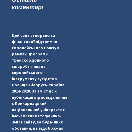
коментарі
...
#PipIvanToday
pimrec_project
Цей сайт створено за
фінансової підтримки
Європейського Союзу в
рамках Програми
транскордонного
співробітництва
європейського
інструменту сусідства
Польща-Білорусь-Україна
2014-2020. За зміст всіх
публікацій відповідальним
є Прикарпацький
національний університет
імені Василя Стефаника.
Зміст сайту, за будь-яких
обставин, не відображає