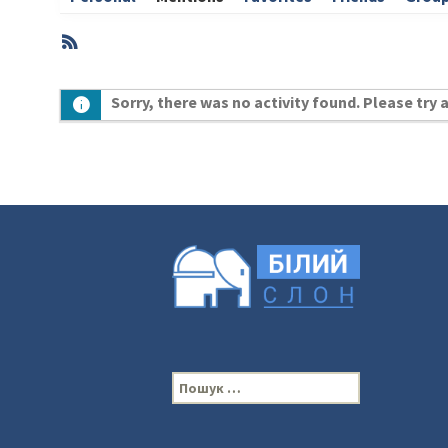
RSS
Member
Sorry, there was no activity found. Please try a 
Activities
П
о
ш
у