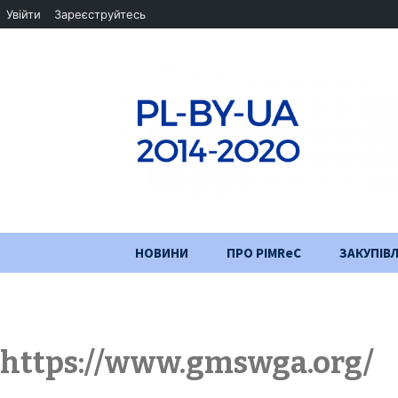
Увійти
Зареєструйтесь
Перейти
НОВИНИ
ПРО PIMReC
ЗАКУПІВЛ
до
змісту
Мета проєкту
Партнери
https://www.gmswga.org/
Хід проекту