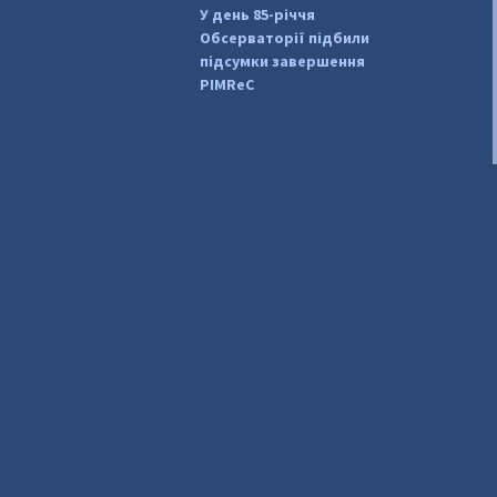
У день 85-річчя
Обсерваторії підбили
підсумки завершення
PIMReC