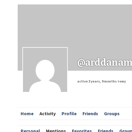
Заходи
Корисні матеріали
ЗМІ про PIMReC
@arddana
active 3 years, 9 months тому
Home
Activity
Profile
Friends
Groups
Personal
Mentions
Favorites
Friends
Grou