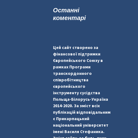
к
Останні
:
коментарі
Цей сайт створено за
фінансової підтримки
Європейського Союзу в
рамках Програми
транскордонного
співробітництва
європейського
інструменту сусідства
Польща-Білорусь-Україна
2014-2020. За зміст всіх
публікацій відповідальним
є Прикарпацький
національний університет
імені Василя Стефаника.