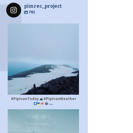
pimrec_project
782
pimrec_project
#PipIvanToday
#PipIvanWeather
...

pimrec_project