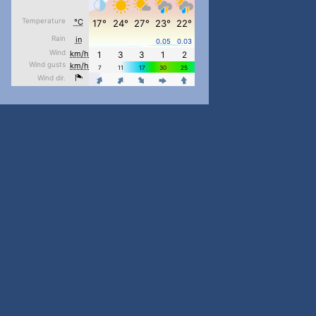
#PipIvanToday
#PipIvanWeather
...

pimrec_project
#PipIvanToday
#PipIvanWeather
...

pimrec_project