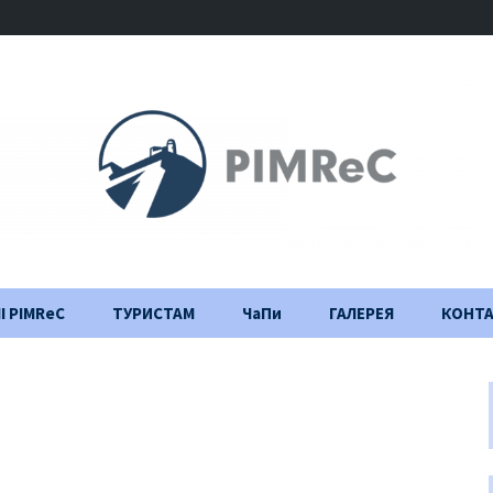
І PIMReC
ТУРИСТАМ
ЧаПи
ГАЛЕРЕЯ
КОНТ
Правила відвідування
Щоденник
будівництва
Важлива інформація