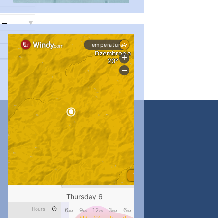
#PipIvanToday
#PipIvanWeather
...

pimrec_project