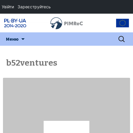
Увійти
Зареєструйтесь
Перейти
Пошук:
Меню
до
змісту
b52ventures