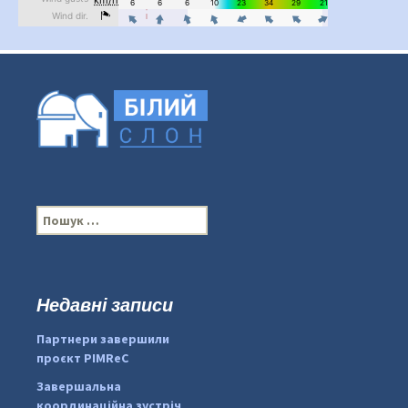
П
о
ш
у
к
Недавні записи
:
#PipIvanToday
#PipIvanWeather
Партнери завершили
...

проєкт PIMReC
pimrec_project
Завершальна
координаційна зустріч