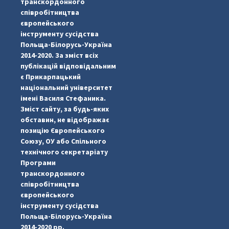
транскордонного
співробітництва
європейського
інструменту сусідства
Польща-Білорусь-Україна
2014-2020. За зміст всіх
публікацій відповідальним
є Прикарпацький
національний університет
імені Василя Стефаника.
Зміст сайту, за будь-яких
обставин, не відображає
позицію Європейського
Союзу, ОУ або Спільного
технічного секретаріату
Програми
транскордонного
#PipIvanToday
#PipIvanWeather
...

співробітництва
європейського
pimrec_project
інструменту сусідства
Польща-Білорусь-Україна
2014-2020 рр.