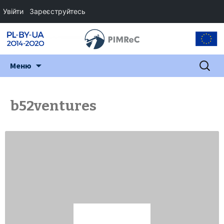
Увійти
Зареєструйтесь
Перейти
Пошук:
Меню
до
змісту
b52ventures