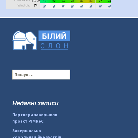
П
о
ш
у
к
Недавні записи
...
#PipIvanToday
:
Партнери завершили
pimrec_project
проєкт PIMReC
Завершальна
координаційна зустріч