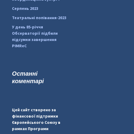
Серпень 2023
Театральні попівання-2023
У день 85-річчя
Обсерваторії підбили
підсумки завершення
PIMReC
Останні
коментарі
...
#PipIvanToday
pimrec_project
Цей сайт створено за
фінансової підтримки
Європейського Союзу в
рамках Програми