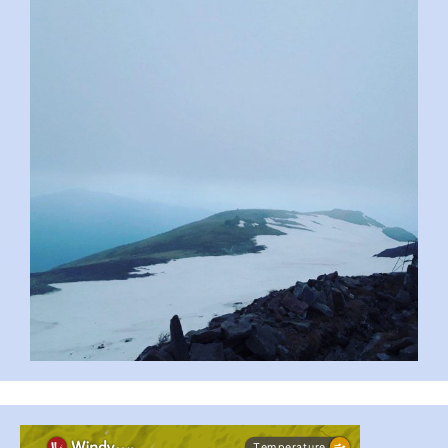
pimrec_project
...
#PipIvanToday
pimrec_project