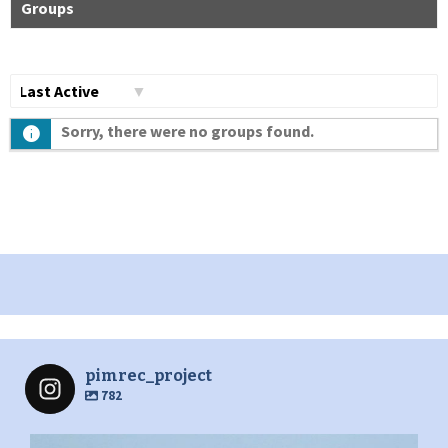
Groups
Сортувати
Sorry, there were no groups found.
по:
pimrec_project
782