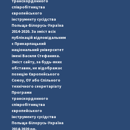
транскордонного
співробітництва
європейського
інструменту сусідства
Польща-Білорусь-Україна
2014-2020. За зміст всіх
публікацій відповідальним
є Прикарпацький
національний університет
імені Василя Стефаника.
Зміст сайту, за будь-яких
обставин, не відображає
позицію Європейського
Союзу, ОУ або Спільного
...
#PipIvanToday
технічного секретаріату
Програми
pimrec_project
транскордонного
співробітництва
європейського
інструменту сусідства
Польща-Білорусь-Україна
2014-2020 рр.