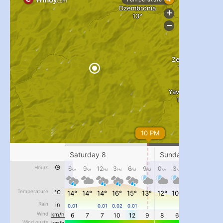
...
#PipIvanToday
pimrec_project