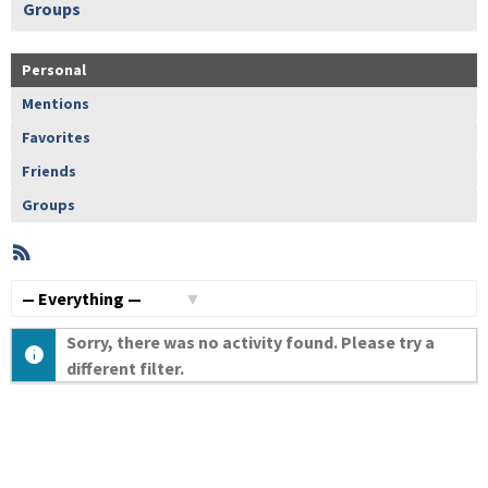
Groups
Personal
Mentions
Favorites
Friends
Groups
RSS
Member
Activities
Show:
Sorry, there was no activity found. Please try a
different filter.