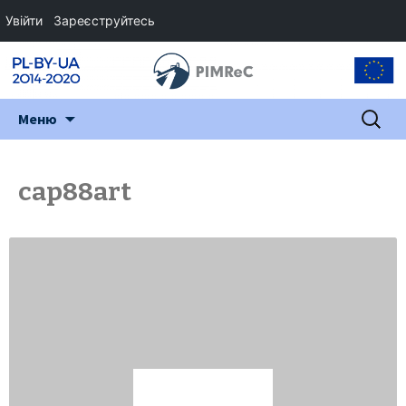
Увійти
Зареєструйтесь
Перейти
Пошук:
Меню
до
змісту
cap88art