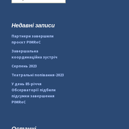
о
ш
у
к
Недавні записи
...
#PipIvanToday
:
Партнери завершили
pimrec_project
проєкт PIMReC
Завершальна
координаційна зустріч
Серпень 2023
Театральні попівання-2023
У день 85-річчя
Обсерваторії підбили
підсумки завершення
PIMReC
Останні