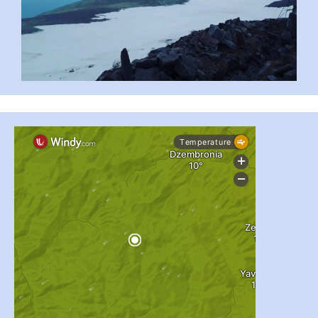
...
#PipIvanToday
pimrec_project