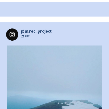
pimrec_project
782
pimrec_project