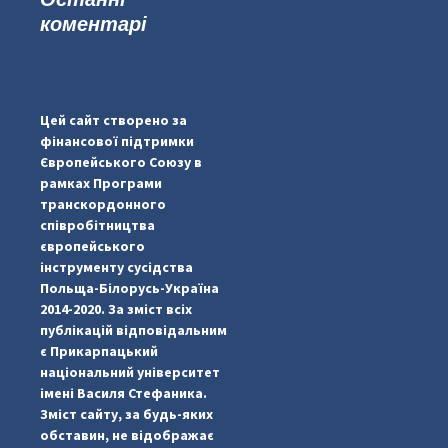
коментарі
...
#PipIvanToday
pimrec_project
Цей сайт створено за
фінансової підтримки
Європейського Союзу в
рамках Програми
транскордонного
співробітництва
європейського
інструменту сусідства
Польща-Білорусь-Україна
2014-2020. За зміст всіх
публікацій відповідальним
є Прикарпацький
національний університет
імені Василя Стефаника.
Зміст сайту, за будь-яких
обставин, не відображає