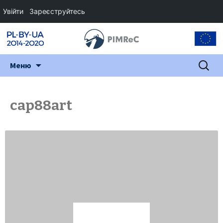
Увійти
Зареєструйтесь
Перейти
Пошук:
Меню
до
змісту
cap88art