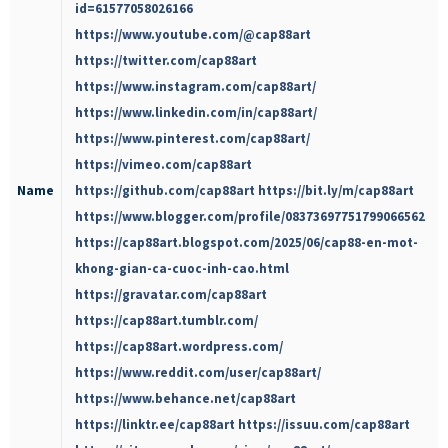
id=61577058026166
https://www.youtube.com/@cap88art
https://twitter.com/cap88art
https://www.instagram.com/cap88art/
https://www.linkedin.com/in/cap88art/
https://www.pinterest.com/cap88art/
https://vimeo.com/cap88art
Name
https://github.com/cap88art
https://bit.ly/m/cap88art
https://www.blogger.com/profile/08373697751799066562
https://cap88art.blogspot.com/2025/06/cap88-en-mot-
khong-gian-ca-cuoc-inh-cao.html
https://gravatar.com/cap88art
https://cap88art.tumblr.com/
https://cap88art.wordpress.com/
https://www.reddit.com/user/cap88art/
https://www.behance.net/cap88art
https://linktr.ee/cap88art
https://issuu.com/cap88art