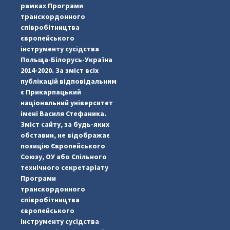
рамках Програми
транскордонного
співробітництва
європейського
інструменту сусідства
Польща-Білорусь-Україна
2014-2020. За зміст всіх
публікацій відповідальним
є Прикарпацький
національний університет
імені Василя Стефаника.
Зміст сайту, за будь-яких
обставин, не відображає
позицію Європейського
Союзу, ОУ або Спільного
...
#PipIvanToday
технічного секретаріату
Програми
pimrec_project
транскордонного
співробітництва
європейського
інструменту сусідства