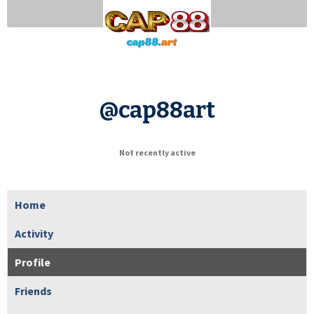
@cap88art
Not recently active
Home
Activity
Profile
Friends