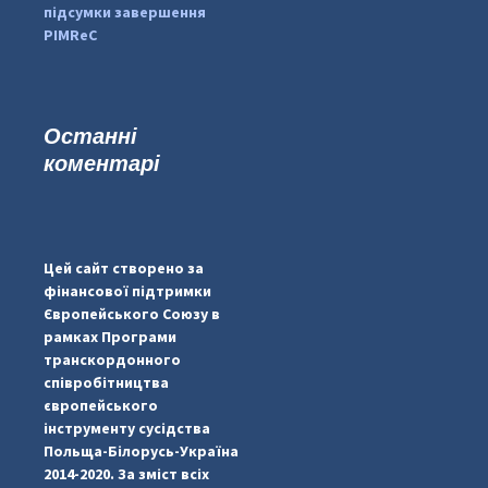
підсумки завершення
PIMReC
Останні
коментарі
...
#PipIvanToday
pimrec_project
Цей сайт створено за
фінансової підтримки
Європейського Союзу в
рамках Програми
транскордонного
співробітництва
європейського
інструменту сусідства
Польща-Білорусь-Україна
2014-2020. За зміст всіх