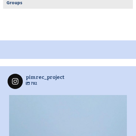
Groups
pimrec_project
782
pimrec_project