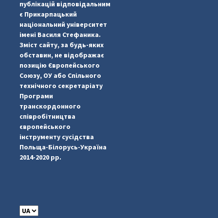
публікацій відповідальним
є Прикарпацький
національний університет
імені Василя Стефаника.
Зміст сайту, за будь-яких
обставин, не відображає
позицію Європейського
Союзу, ОУ або Спільного
...
#PipIvanToday
технічного секретаріату
Програми
pimrec_project
транскордонного
співробітництва
європейського
інструменту сусідства
Польща-Білорусь-Україна
2014-2020 рр.
C