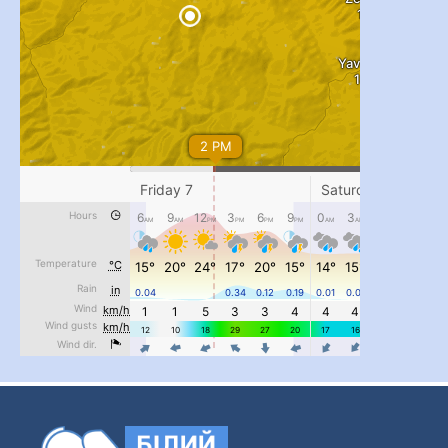
...
#PipIvanToday
pimrec_project