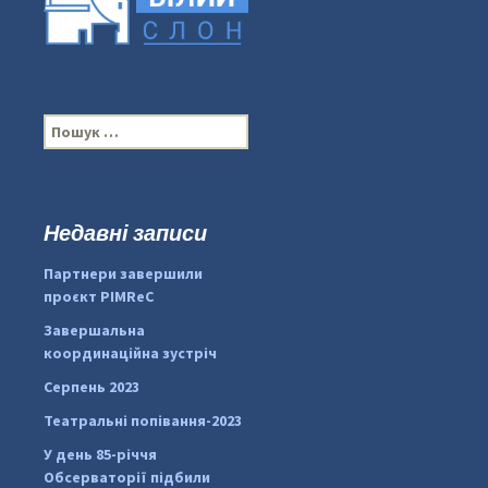
П
о
ш
у
к
Недавні записи
...
#PipIvanToday
:
Партнери завершили
pimrec_project
проєкт PIMReC
Завершальна
координаційна зустріч
Серпень 2023
Театральні попівання-2023
У день 85-річчя
Обсерваторії підбили