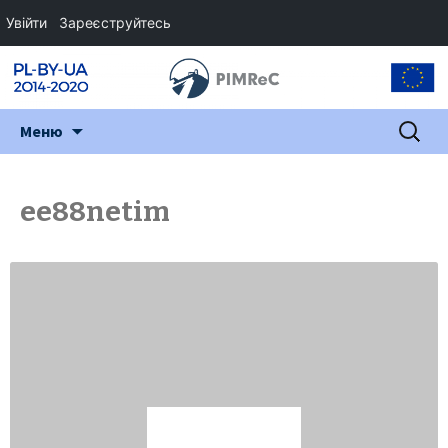
Увійти
Зареєструйтесь
Перейти
Пошук:
Меню
до
змісту
ee88netim