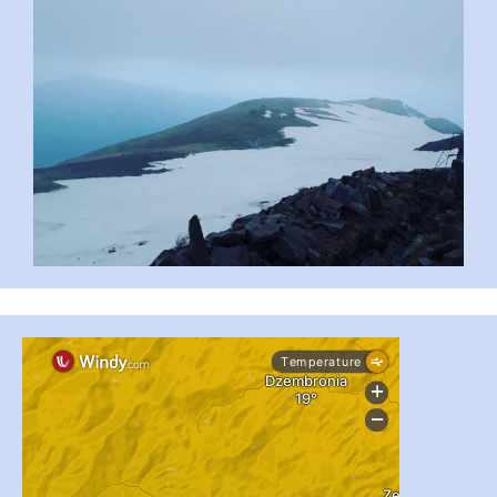
...
#PipIvanToday
pimrec_project