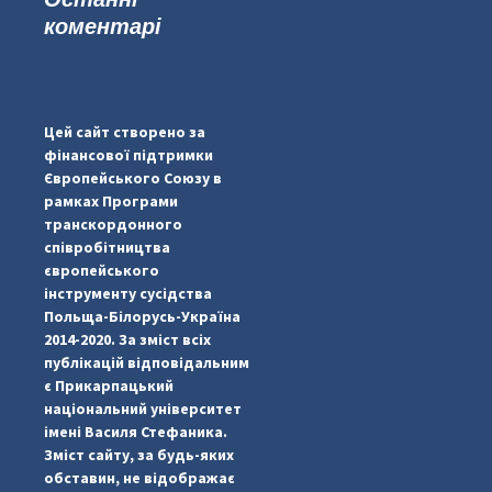
коментарі
...
#PipIvanToday
pimrec_project
Цей сайт створено за
фінансової підтримки
Європейського Союзу в
рамках Програми
транскордонного
співробітництва
європейського
інструменту сусідства
Польща-Білорусь-Україна
2014-2020. За зміст всіх
публікацій відповідальним
є Прикарпацький
національний університет
імені Василя Стефаника.
Зміст сайту, за будь-яких
обставин, не відображає