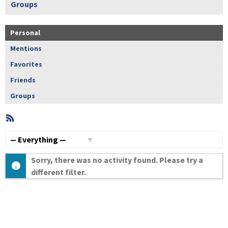
Groups
Personal
Mentions
Favorites
Friends
Groups
RSS
Member
Activities
Show:
Sorry, there was no activity found. Please try a
different filter.