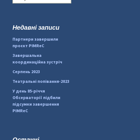
о
ш
у
к
Недавні записи
...
#PipIvanToday
:
Партнери завершили
pimrec_project
проєкт PIMReC
Завершальна
координаційна зустріч
Серпень 2023
Театральні попівання-2023
У день 85-річчя
Обсерваторії підбили
підсумки завершення
PIMReC
Останні