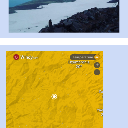
...
#PipIvanToday
pimrec_project