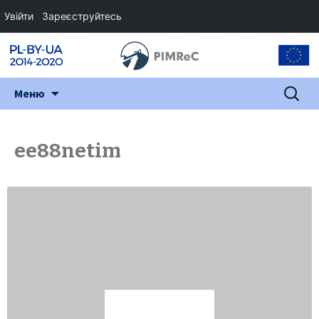
Увійти
Зареєструйтесь
Перейти
Пошук:
Меню
до
змісту
ee88netim