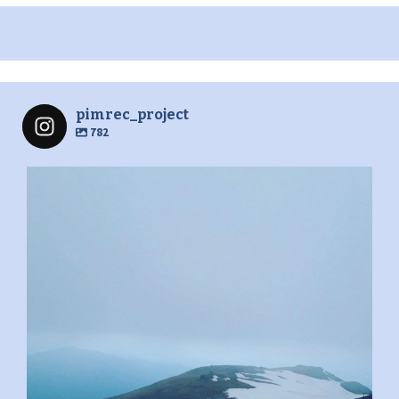
pimrec_project
782
pimrec_project