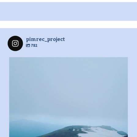
pimrec_project
782
pimrec_project