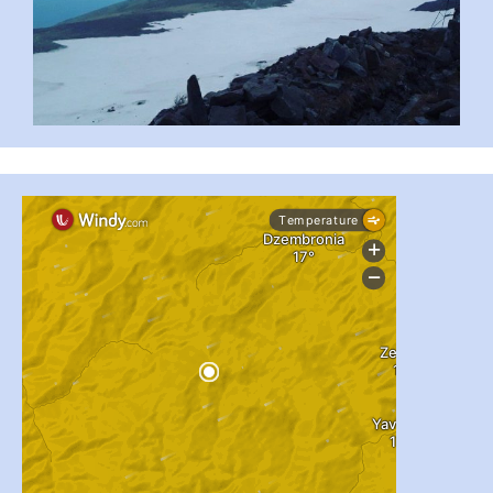
...
#PipIvanToday
pimrec_project