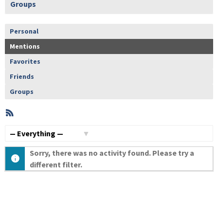
Groups
Personal
Mentions
Favorites
Friends
Groups
RSS
Member
Activities
Show:
Sorry, there was no activity found. Please try a
different filter.