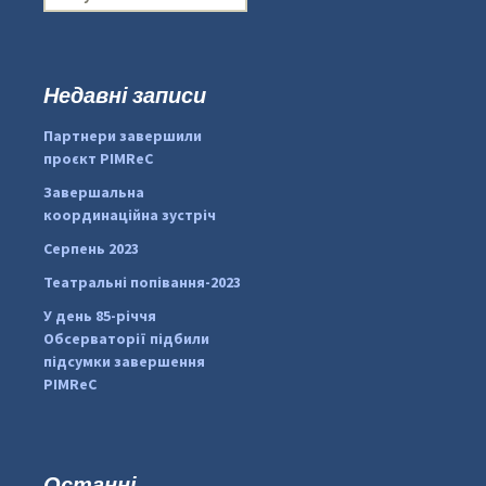
о
ш
у
к
Недавні записи
...
#PipIvanToday
:
Партнери завершили
pimrec_project
проєкт PIMReC
Завершальна
координаційна зустріч
Серпень 2023
Театральні попівання-2023
У день 85-річчя
Обсерваторії підбили
підсумки завершення
PIMReC
Останні