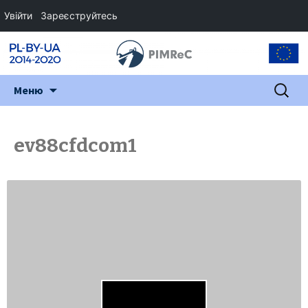
Увійти
Зареєструйтесь
Перейти
Пошук:
Меню
до
змісту
ev88cfdcom1