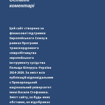
коментарі
...
#PipIvanToday
pimrec_project
Цей сайт створено за
фінансової підтримки
Європейського Союзу в
рамках Програми
транскордонного
співробітництва
європейського
інструменту сусідства
Польща-Білорусь-Україна
2014-2020. За зміст всіх
публікацій відповідальним
є Прикарпацький
національний університет
імені Василя Стефаника.
Зміст сайту, за будь-яких
обставин, не відображає