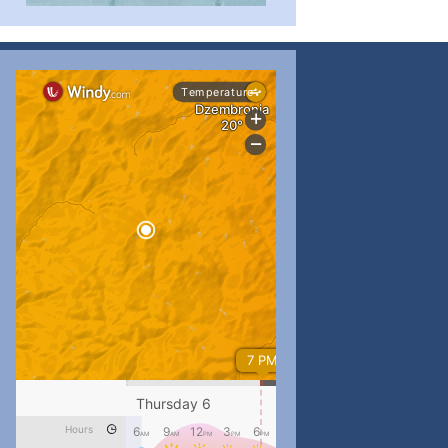
#PipIvanToday
#PipIvanWeather
...

pimrec_project