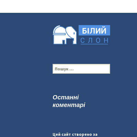
П
о
ш
у
к
Останні
:
коментарі
Цей сайт створено за