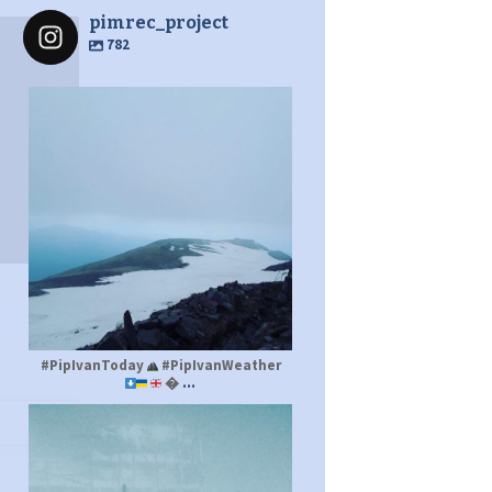
pimrec_project
782
pimrec_project
#PipIvanToday
#PipIvanWeather
...

pimrec_project