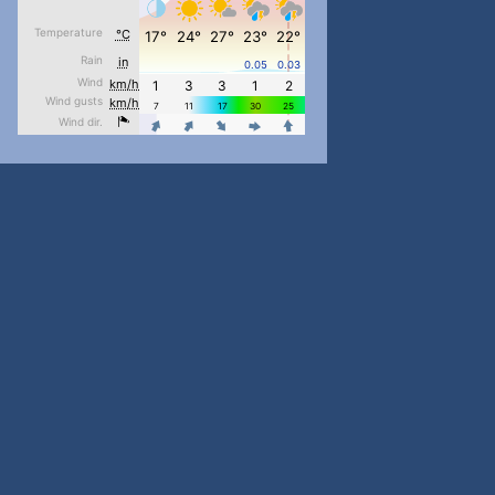
#PipIvanToday
#PipIvanWeather
...

pimrec_project
#PipIvanToday
#PipIvanWeather
...

pimrec_project