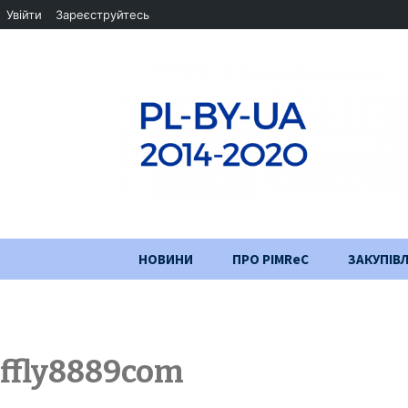
Увійти
Зареєструйтесь
Перейти
НОВИНИ
ПРО PIMReC
ЗАКУПІВЛ
до
змісту
Мета проєкту
Партнери
ffly8889com
Хід проекту