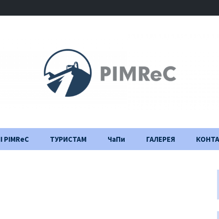
І PIMReC
ТУРИСТАМ
ЧаПи
ГАЛЕРЕЯ
КОНТ
Правила відвідування
Щоденник
будівництва
Важлива інформація