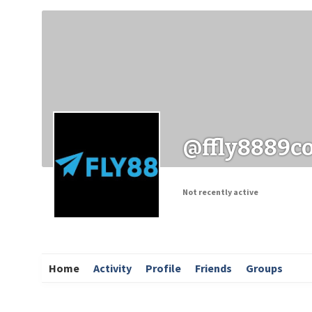
Заходи
Корисні матеріали
ЗМІ про PIMReC
@ffly8889c
Not recently active
Home
Activity
Profile
Friends
Groups