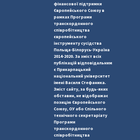
фінансової підтримки
Європейського Союзу в
рамках Програми
транскордонного
співробітництва
європейського
інструменту сусідства
Польща-Білорусь-Україна
2014-2020. За зміст всіх
публікацій відповідальним
є Прикарпацький
національний університет
імені Василя Стефаника.
Зміст сайту, за будь-яких
обставин, не відображає
позицію Європейського
Союзу, ОУ або Спільного
технічного секретаріату
Програми
транскордонного
співробітництва