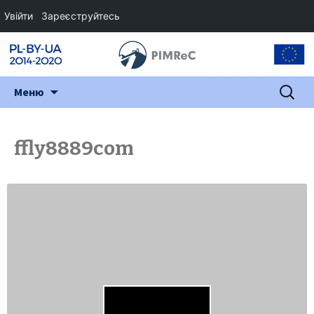
Увійти
Зареєструйтесь
Перейти
Пошук:
Меню
до
змісту
ffly8889com