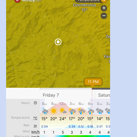
...
#PipIvanToday
pimrec_project