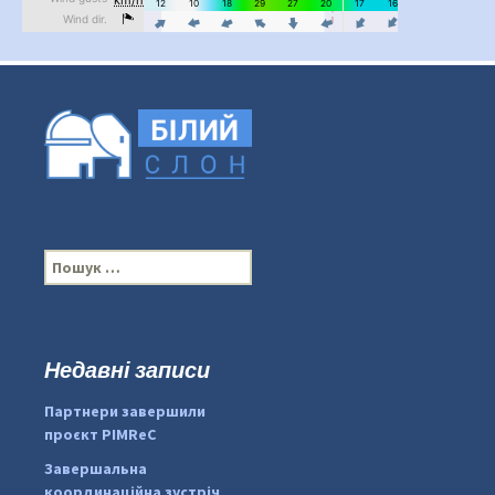
П
о
ш
у
к
Недавні записи
...
#PipIvanToday
:
Партнери завершили
pimrec_project
проєкт PIMReC
Завершальна
координаційна зустріч