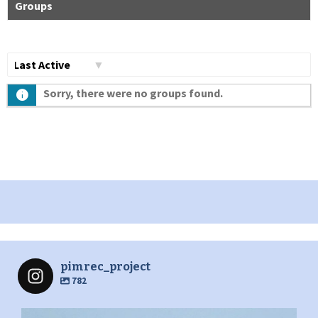
Groups
Сортувати
Sorry, there were no groups found.
по:
pimrec_project
782