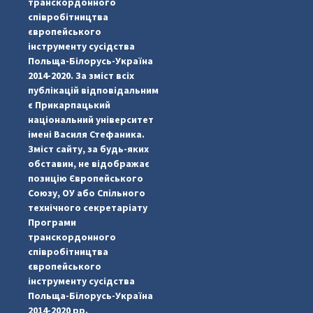
транскордонного
співробітництва
європейського
інструменту сусідства
Польща-Білорусь-Україна
2014-2020. За зміст всіх
публікацій відповідальним
є Прикарпацький
національний університет
імені Василя Стефаника.
Зміст сайту, за будь-яких
обставин, не відображає
позицію Європейського
Союзу, ОУ або Спільного
...
#PipIvanToday
технічного секретаріату
Програми
pimrec_project
транскордонного
співробітництва
європейського
інструменту сусідства
Польща-Білорусь-Україна
2014-2020 рр.