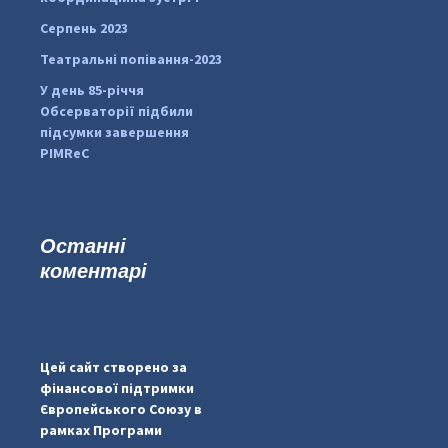
Серпень 2023
Театральні попівання-2023
У день 85-річчя
Обсерваторії підбили
підсумки завершення
PIMReC
Останні
коментарі
...
#PipIvanToday
pimrec_project
Цей сайт створено за
фінансової підтримки
Європейського Союзу в
рамках Програми