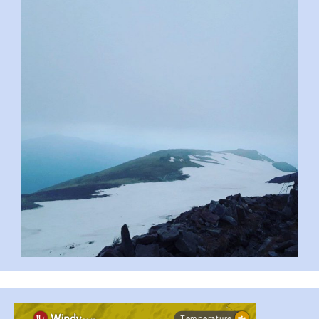
pimrec_project
...
#PipIvanToday
pimrec_project