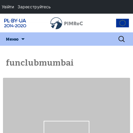
Увійти
Зареєструйтесь
Перейти
Пошук:
Меню
до
змісту
funclubmumbai