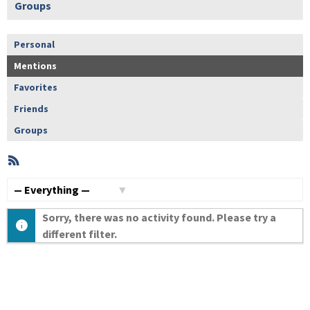
Groups
Personal
Mentions
Favorites
Friends
Groups
RSS
Member
Activities
Show:
Sorry, there was no activity found. Please try a
different filter.