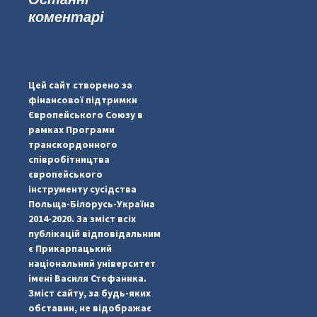
коментарі
#PipIvanToday
#PipIvanWeather
Цей сайт створено за
...

фінансової підтримки
Європейського Союзу в
pimrec_project
рамках Програми
транскордонного
співробітництва
європейського
інструменту сусідства
Польща-Білорусь-Україна
2014-2020. За зміст всіх
публікацій відповідальним
є Прикарпацький
національний університет
імені Василя Стефаника.
Зміст сайту, за будь-яких
обставин, не відображає