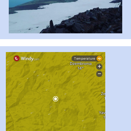
#PipIvanToday
#PipIvanWeather
...

pimrec_project