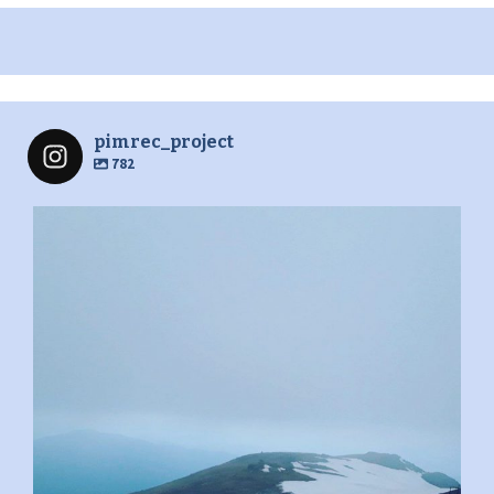
pimrec_project
782
pimrec_project