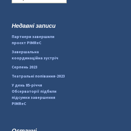
о
ш
у
к
Недавні записи
:
#PipIvanToday
#PipIvanWeather
Партнери завершили
...

проєкт PIMReC
pimrec_project
Завершальна
координаційна зустріч
Серпень 2023
Театральні попівання-2023
У день 85-річчя
Обсерваторії підбили
підсумки завершення
PIMReC
Останні