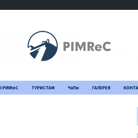
І PIMReC
ТУРИСТАМ
ЧаПи
ГАЛЕРЕЯ
КОНТ
Правила відвідування
Щоденник
будівництва
Важлива інформація