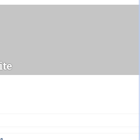
ite
ps