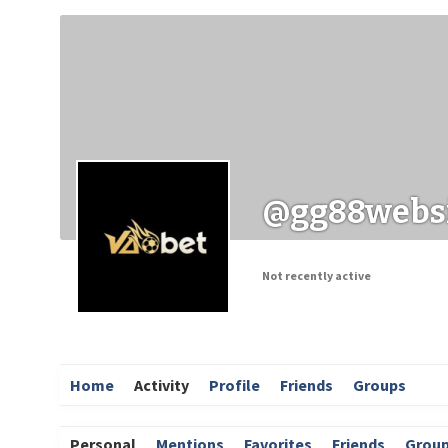
Заходи
Корисні матеріали
ЗМІ про PIMReC
@gg88webs
Not recently active
Home
Activity
Profile
Friends
Groups
Personal
Mentions
Favorites
Friends
Grou