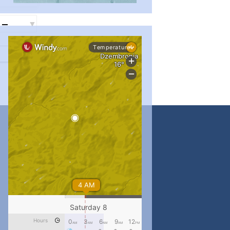
#PipIvanToday
#PipIvanWeather
...

pimrec_project