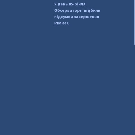
У день 85-річчя
Обсерваторії підбили
підсумки завершення
PIMReC