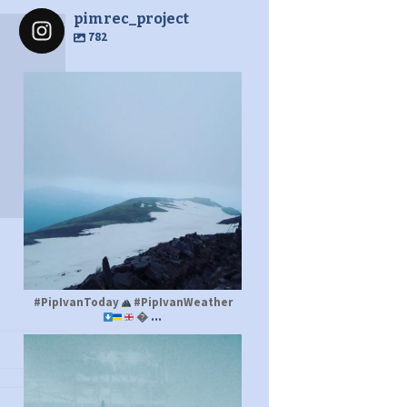
pimrec_project
782
pimrec_project
#PipIvanToday
#PipIvanWeather
...

pimrec_project