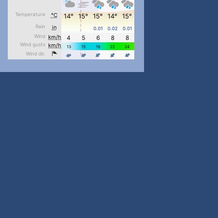
#PipIvanToday
#PipIvanWeather
...

pimrec_project
#PipIvanToday
#PipIvanWeather
...

pimrec_project