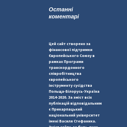
к
Останні
:
коментарі
Цей сайт створено за
фінансової підтримки
Європейського Союзу в
рамках Програми
транскордонного
співробітництва
європейського
інструменту сусідства
Польща-Білорусь-Україна
2014-2020. За зміст всіх
публікацій відповідальним
є Прикарпацький
національний університет
імені Василя Стефаника.