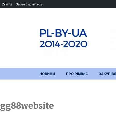
Увійти
Зареєструйтесь
Перейти
НОВИНИ
ПРО PIMReC
ЗАКУПІВЛ
до
змісту
Мета проєкту
Партнери
gg88website
Хід проекту